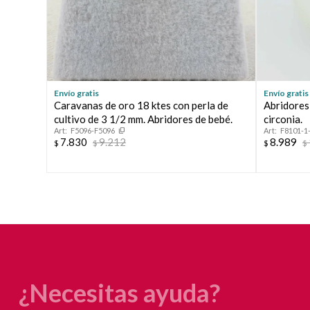
Envío gratis
Envío gratis
Caravanas de oro 18 ktes con perla de
Abridores
cultivo de 3 1/2 mm. Abridores de bebé.
circonia.
F5096-F5096
F8101-1
7.830
9.212
8.989
$
$
$
$
¿Necesitas ayuda?