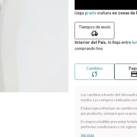
Llega
gratis
mañana
en zonas de
Tiempos de envío
delivery_truck_speed
Interior del Pais,
te llega entre
lu
comprando hoy
Cambios
Pag
sync
credit_ca
Los cambios a través del sitio web
medio. Las compras realizadas en t
El plazo para efectuar un cambio e
por producto, siempre que se presen
Es imprescindible presentar la bole
perfectas condiciones y sin signos
Ver más