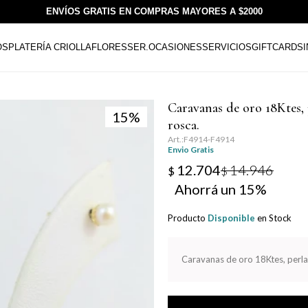
ENVÍOS GRATIS EN COMPRAS MAYORES A $2000
OS
PLATERÍA CRIOLLA
FLORESSER.
OCASIONES
SERVICIOS
GIFTCARDS
Caravanas de oro 18Ktes, 
15
rosca.
F4914-F4914
Envio Gratis
12.704
14.946
$
$
15
Producto
Disponible
en Stock
Caravanas de oro 18Ktes, perla 