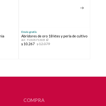
Envío gratis
Envío grat
nia
Abridores de oro 18 ktes y perla de cultivo
Abridore
F13105-F13105
cultivo.
10.267
12.079
$
$
F1277
11.74
$
COMPRA