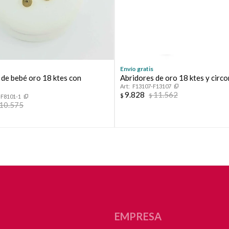
Continuar
Envío gratis
 de bebé oro 18 ktes con
Abridores de oro 18 ktes y circo
F13107-F13107
9.828
11.562
$
$
-F8101-1
10.575
EMPRESA