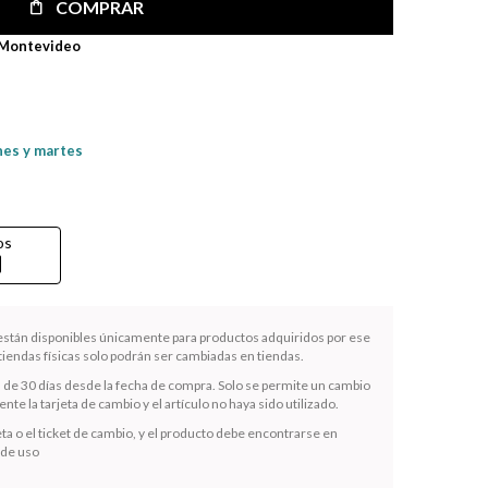
COMPRAR
 Montevideo
nes y martes
os
rd
 están disponibles únicamente para productos adquiridos por ese
iendas físicas solo podrán ser cambiadas en tiendas.
s de 30 días desde la fecha de compra. Solo se permite un cambio
te la tarjeta de cambio y el artículo no haya sido utilizado.
ta o el ticket de cambio, y el producto debe encontrarse en
 de uso