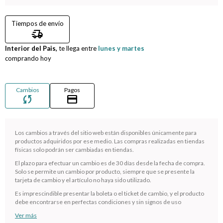
Compromiso
Tiempos de envío
delivery_truck_speed
Día del niño
Interior del Pais,
te llega entre
lunes y martes
comprando hoy
Cambios
Pagos
sync
credit_card
Los cambios a través del sitio web están disponibles únicamente para
productos adquiridos por ese medio. Las compras realizadas en tiendas
físicas solo podrán ser cambiadas en tiendas.
El plazo para efectuar un cambio es de 30 días desde la fecha de compra.
¡Sumate a la forma más ágil de comprar!
Solo se permite un cambio por producto, siempre que se presente la
tarjeta de cambio y el artículo no haya sido utilizado.
Comprá en 3 cuotas sin recargo o hasta en 12
cuotas * ¡Solo con tu cédula!
Es imprescindible presentar la boleta o el ticket de cambio, y el producto
debe encontrarse en perfectas condiciones y sin signos de uso
* sujeto aprobación crediticia.
Ver más
Verifica si estás calificado para comprar con Pago
Comprá ahora y Pagá