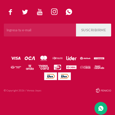





SUSCRIBIRME
© Copyright 2026 / Veroca Joyas