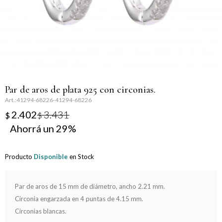
Llaveros
Día de la Mujer
Día de la Secretaria
Día del Abuelo
Par de aros de plata 925 con circonias.
Día del Amigo
41294-68226-41294-68226
2.402
3.431
$
$
Día del Maestro
29
Día del Padre
Producto
Disponible
en Stock
Graduación
Par de aros de 15 mm de diámetro, ancho 2.21 mm.
Nacimiento
Circonia engarzada en 4 puntas de 4.15 mm.
Circonias blancas.
San Valentín