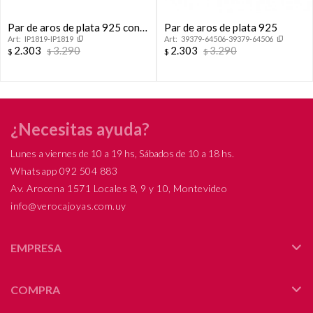
Par de aros de plata 925 con
Par de aros de plata 925
IP1819-IP1819
39379-64506-39379-64506
circonias.
2.303
3.290
2.303
3.290
$
$
$
$
¿Necesitas ayuda?
Lunes a viernes de 10 a 19 hs, Sábados de 10 a 18 hs.
Whatsapp 092 504 883
Av. Arocena 1571 Locales 8, 9 y 10, Montevideo
info@verocajoyas.com.uy
EMPRESA
COMPRA