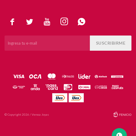





SUSCRIBIRME
© Copyright 2026 / Veroca Joyas