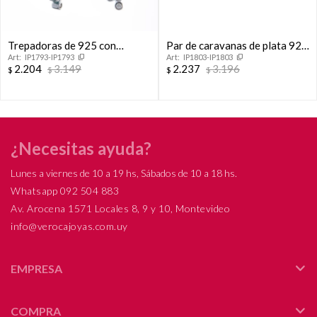
Trepadoras de 925 con
Par de caravanas de plata 925
IP1793-IP1793
IP1803-IP1803
circonias
con circonias.
2.204
3.149
2.237
3.196
$
$
$
$
¿Necesitas ayuda?
Lunes a viernes de 10 a 19 hs, Sábados de 10 a 18 hs.
Whatsapp 092 504 883
Av. Arocena 1571 Locales 8, 9 y 10, Montevideo
info@verocajoyas.com.uy
EMPRESA
COMPRA