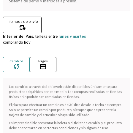
Sistema de perno y mariposa a presión.
Compromiso
Tiempos de envío
Día del niño
delivery_truck_speed
Interior del Pais,
te llega entre
lunes y martes
comprando hoy
Cambios
Pagos
sync
credit_card
Los cambios a través del sitio web están disponibles únicamente para
productos adquiridos por ese medio. Las compras realizadas en tiendas
físicas solo podrán ser cambiadas en tiendas.
¡Sumate a la forma más ágil de comprar!
El plazo para efectuar un cambio es de 30 días desde la fecha de compra.
Solo se permite un cambio por producto, siempre que se presente la
Comprá en 3 cuotas sin recargo o hasta en 12
tarjeta de cambio y el artículo no haya sido utilizado.
cuotas * ¡Solo con tu cédula!
Es imprescindible presentar la boleta o el ticket de cambio, y el producto
* sujeto aprobación crediticia.
debe encontrarse en perfectas condiciones y sin signos de uso
Verifica si estás calificado para comprar con Pago