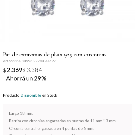
Llaveros
Día de la Mujer
Día de la Secretaria
Día del Abuelo
Par de caravanas de plata 925 con circonias.
Día del Amigo
22284-34592-22284-34592
2.369
3.384
$
$
Día del Maestro
29
Día del Padre
Producto
Disponible
en Stock
Graduación
Largo 18 mm.
Nacimiento
Barrita con circonias engarzadas en puntas de 11 mm * 3 mm.
Circonia central engarzada en 4 puntas de 6 mm.
San Valentín