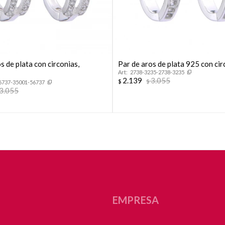
s de plata con circonias,
Par de aros de plata 925 con cir
2738-3235-2738-3235
2.139
3.055
$
$
6737-35001-56737
3.055
EMPRESA