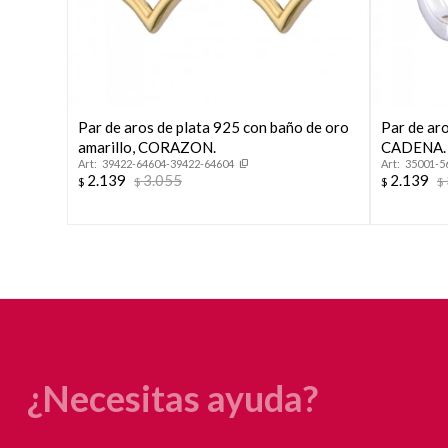
Par de aros de plata 925 con baño de oro
Par de aro
amarillo, CORAZON.
CADENA.
39422-64604-39422-64604
35001-5
2.139
3.055
2.139
$
$
$
$
¿Necesitas ayuda?