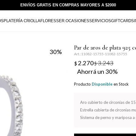
ENVÍOS GRATIS EN COMPRAS MAYORES A $2000
OS
PLATERÍA CRIOLLA
FLORESSER.
OCASIONES
SERVICIOS
GIFTCARDS
Par de aros de plata 925 c
30
11082-15755-11082-15755
2.270
3.243
$
$
30
Producto
Disponible
en Stock
Aro cubierto de circonias de 
Estrella cubierta de circonias m
Sistema de perno y mariposa a 