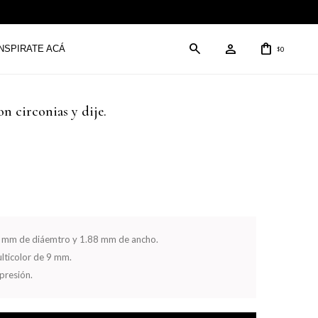
INSPIRATE ACÁ
0
$
on circonias y dije.
15 mm de diáemtro y 1.88 mm de ancho.
ulticolor de 9 mm.
presión.