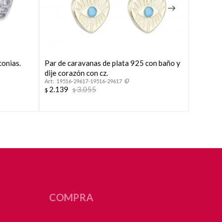
conias.
Par de caravanas de plata 925 con baño y
Par de c
dije corazón con cz.
circoni
19516-29617-19516-29617
16800
2.139
3.055
2.139
$
$
$
COMPRA