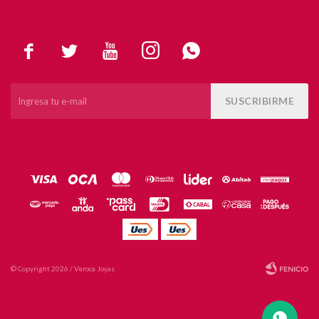





SUSCRIBIRME
© Copyright 2026 / Veroca Joyas