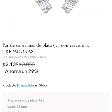
Llaveros
Día de la Mujer
Día de la Secretaria
Día del Abuelo
Par de caravanas de plata 925 con circonias,
Día del Amigo
TREPADORAS.
16800-24678-16800-24678
Día del Maestro
2.139
3.055
$
$
29
Día del Padre
Graduación
Producto
Disponible
en Stock
Nacimiento
Trepadoras de plata 925
Largo 23 mm.
San Valentín