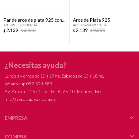
Par de aros de plata 925 con
Aros de Plata 925
IP1837-IP1837
IP1658-IP1658
circonias.
2.139
3.055
2.139
3.055
$
$
$
$
¿Necesitas ayuda?
Lunes a viernes de 10 a 19 hs, Sábados de 10 a 18 hs.
Whatsapp 092 504 883
Av. Arocena 1571 Locales 8, 9 y 10, Montevideo
info@verocajoyas.com.uy
EMPRESA
COMPRA