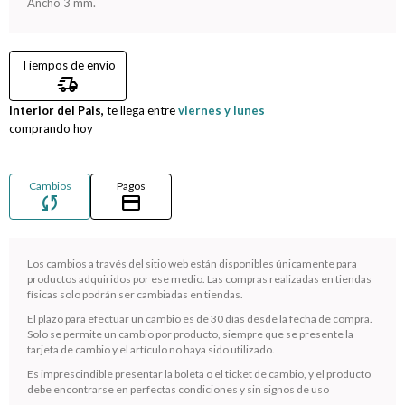
Ancho 3 mm.
Compromiso
Tiempos de envío
Día del niño
delivery_truck_speed
Interior del Pais,
te llega entre
viernes y lunes
comprando hoy
Cambios
Pagos
sync
credit_card
Los cambios a través del sitio web están disponibles únicamente para
productos adquiridos por ese medio. Las compras realizadas en tiendas
físicas solo podrán ser cambiadas en tiendas.
¡Sumate a la forma más ágil de comprar!
El plazo para efectuar un cambio es de 30 días desde la fecha de compra.
Solo se permite un cambio por producto, siempre que se presente la
Comprá en 3 cuotas sin recargo o hasta en 12
tarjeta de cambio y el artículo no haya sido utilizado.
cuotas * ¡Solo con tu cédula!
Es imprescindible presentar la boleta o el ticket de cambio, y el producto
* sujeto aprobación crediticia.
debe encontrarse en perfectas condiciones y sin signos de uso
Verifica si estás calificado para comprar con Pago