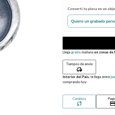
Convertí tu pieza en un obj
Quiero un grabado pers
Llega
gratis
mañana
en zonas de
Tiempos de envío
delivery_truck_speed
Interior del Pais,
te llega entre
ju
comprando hoy
Cambios
Pag
sync
credit_ca