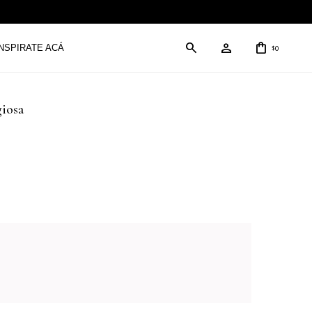
INSPIRATE ACÁ
0
$
giosa