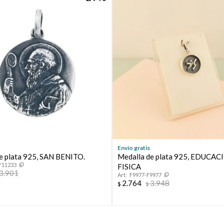
* sujeto a aprobación crediticia. El monto disponible puede
variar por comercio
Día
Mes
Año
Continuar
Envío gratis
e plata 925, SAN BENITO.
Medalla de plata 925, EDUCAC
F11233
FISICA
3.901
F9977-F9977
2.764
3.948
$
$