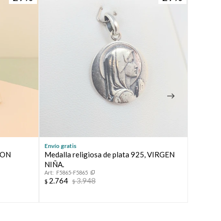
Envío gratis
Envío grat
ION
Medalla religiosa de plata 925, VIRGEN
Medalla 
NIÑA.
BENITO
F5865-F5865
45873
2.764
3.948
2.764
$
$
$