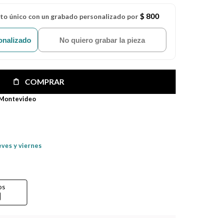
$ 800
eto único con un grabado personalizado por
onalizado
No quiero grabar la pieza
COMPRAR
 Montevideo
eves y viernes
os
rd