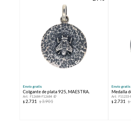
Envío gratis
Envío gratis
Colgante de plata 925, MAESTRA.
Medalla d
F12684-F12684
F11233-
2.731
3.901
2.731
$
$
$
$