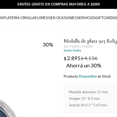
ENVÍOS GRATIS EN COMPRAS MAYORES A $2000
OS
PLATERÍA CRIOLLA
FLORESSER.
OCASIONES
SERVICIOS
GIFTCARDS
Medalla de plata 925 Reli
30
F13051-F13051
Envio Gratis
2.895
4.136
$
$
30
Producto
Disponible
en Stock
Medalla diámetro 21 mm.
Imagen 14 * 8.3 mm.
Argolla de 9.5 * 5.60 mm.