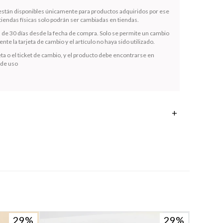
 están disponibles únicamente para productos adquiridos por ese
iendas físicas solo podrán ser cambiadas en tiendas.
s de 30 días desde la fecha de compra. Solo se permite un cambio
te la tarjeta de cambio y el artículo no haya sido utilizado.
ta o el ticket de cambio, y el producto debe encontrarse en
 de uso
29
29
29
29