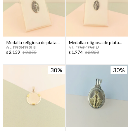
Medalla religiosa de plata
Medalla religiosa de plata
F9968-F9968
F9969-F9969
925, MILAGROSA.
925, MILAGROSA.
2.139
3.055
1.974
2.820
$
$
$
$
30
30