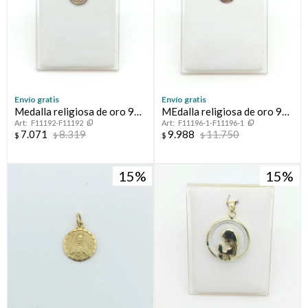
Envío gratis
Envío gratis
Medalla religiosa de oro 9
MEdalla religiosa de oro 9
F11192-F11192
F11196-1-F11196-1
ktes, SAN BENITO.
ktes, VIRGEN MARIA.
7.071
8.319
9.988
11.750
$
$
$
$
15
15