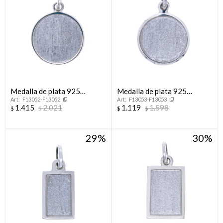
Medalla de plata 925
Medalla de plata 925
F13052-F13052
F13053-F13053
Arenada
Arenada
1.415
2.021
1.119
1.598
$
$
$
$
29
30