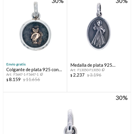
30
30
Envío gratis
Medalla de plata 925
Colgante de plata 925 con
F13050-F13050
Religiosa
2.237
3.196
F5647-1-F5647-1
oro de 10 ktes DOCENTE
$
$
8.159
11.656
$
$
30