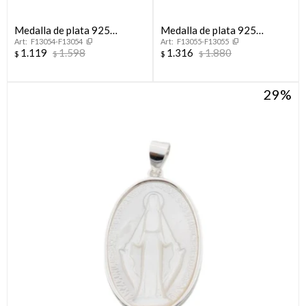
Medalla de plata 925
Medalla de plata 925
F13054-F13054
F13055-F13055
Arenada
Arenada
1.119
1.598
1.316
1.880
$
$
$
$
29