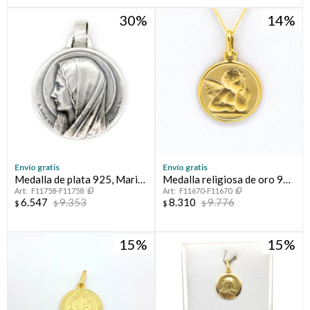
30
14
Envío gratis
Envío gratis
Medalla de plata 925, Maria
Medalla religiosa de oro 9
F11758-F11758
F11670-F11670
y Lourdes.
ktes, ANGEL RAFAEL.
6.547
9.353
8.310
9.776
$
$
$
$
15
15