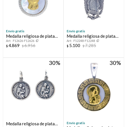
Envío gratis
Envío gratis
Medalla religiosa de plata
Medalla religiosa de plata
F12626-F12626
F12248-F12248
925, double en oro 18 ktes y
925, GUADALUPE.
4.869
6.956
5.100
7.285
$
$
$
$
nácar, VIRGEN MARIA.
30
30
Envío gratis
Medalla religiosa de plata