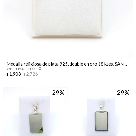
Medalla religiosa de plata 925, double en oro 18 ktes, SAN
F11537-F11537
BENITO.
1.908
2.726
$
$
29
29