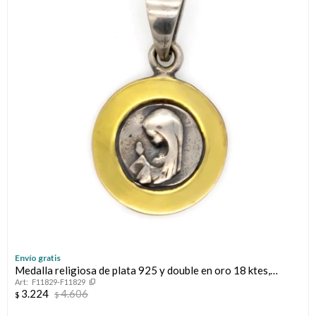
Envío gratis
Medalla religiosa de plata 925 y double en oro 18 ktes,
F11829-F11829
VIRGEN NIÑA.
3.224
4.606
$
$