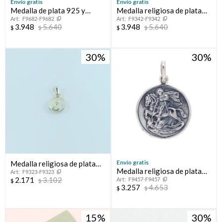
Envío gratis
Envío gratis
Medalla de plata 925 y
Medalla religiosa de plata
F9682-F9682
F9342-F9342
double en oro 18 ktes.
925 y double en oro 18 ktes,
3.948
5.640
3.948
5.640
$
$
$
$
MILAGROSA.B
30
30
Envío gratis
Medalla religiosa de plata
Medalla religiosa de plata
F9323-F9323
925 y nácar, VIRGEN NIÑA.
2.171
3.102
F9457-F9457
925, SAN JORGE
$
$
3.257
4.653
$
$
15
30