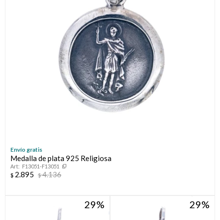
Envío gratis
Medalla de plata 925 Religiosa
F13051-F13051
2.895
4.136
$
$
29
29