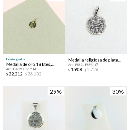
Envío gratis
Medalla religiosa de plata
Medalla de oro 18 ktes,
F8891-F8891
925, Sagrada Familia.
1.908
2.726
F8919-F8919
VIRGEN NIÑA.
$
$
22.212
26.132
$
$
29
30