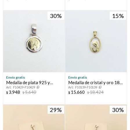
30
15
Envío gratis
Envío gratis
Medalla de plata 925 y
Medalla de cristal y oro 18
F10429-F10429
F10139-F10139
double en oro 18 ktes,
ktes, VIRGEN NIÑA.
3.948
5.640
15.660
18.424
$
$
$
$
VIRGEN NIÑA.
29
30