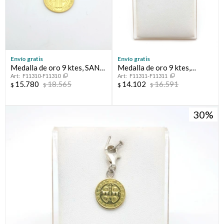
Envío gratis
Envío gratis
Medalla de oro 9 ktes, SAN
Medalla de oro 9 ktes,
F11310-F11310
F11311-F11311
BENITO.
VIRGEN MARIA.
15.780
18.565
14.102
16.591
$
$
$
$
30