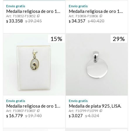
Envío gratis
Envío gratis
Medalla religiosa de oro 18
Medalla religiosa de oro 18
F10852-F10852
F10806-F10806
ktes, SAGRADO CORAZON
ktes y cristal, VIRGEN NIÑA.
33.358
39.245
34.357
40.420
$
$
$
$
15
29
Envío gratis
Envío gratis
Medalla religiosa de oro 18
Medalla de plata 925, LISA.
F10807-F10807
F10799-F10799
ktes y nácar, VIRGEN NIÑA.
16.779
19.740
3.027
4.324
$
$
$
$