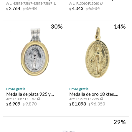
45873-75867-45873-75867
F13060-F13060
nácar, SAN BENITO.
double en oro 18 ktes, SAN
2.764
3.948
4.343
6.204
$
$
$
$
BENITO.
30
14
Envío gratis
Envío gratis
Medalla de plata 925 y
Medalla de oro 18 ktes,
F13057-F13057
F12955-F12955
double en oro 18 ktes.
MILAGROSA
6.909
9.870
81.898
96.350
$
$
$
$
29