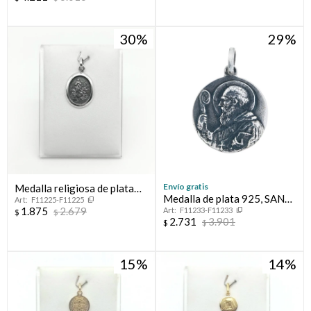
nácar, TREBOL.
30
29
Envío gratis
Medalla religiosa de plata
Medalla de plata 925, SAN
F11225-F11225
925, VIRGEN DEL VERDUN.
1.875
2.679
F11233-F11233
BENITO.
$
$
2.731
3.901
$
$
15
14