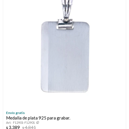
Envío gratis
Medalla de plata 925 para grabar.
F12901-F12901
3.389
4.841
$
$