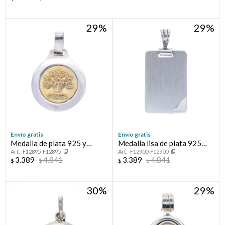
29
29
Envío gratis
Envío gratis
Medalla de plata 925 y
Medalla lisa de plata 925
F12895-F12895
F12900-F12900
double en oro 18 ktes,
para grabar
3.389
4.841
3.389
4.841
$
$
$
$
ARBOL DE LA VIDA
30
29