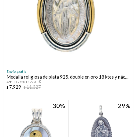
Envío gratis
Medalla religiosa de plata 925, double en oro 18 ktes y nácar,
F12720-F12720
MILAGROSA
7.929
11.327
$
$
30
29