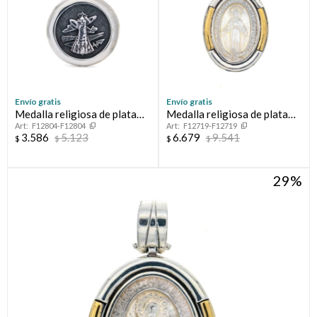
Envío gratis
Envío gratis
Medalla religiosa de plata
Medalla religiosa de plata
F12804-F12804
F12719-F12719
925, VIRGEN DEL LORETO.
925, double en oro 18 ktes y
3.586
5.123
6.679
9.541
$
$
$
$
nácar, MILAGROSA.
29