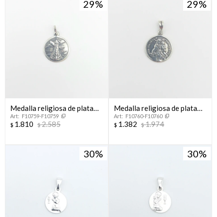
29
29
Medalla religiosa de plata
Medalla religiosa de plata
F10759-F10759
F10760-F10760
925, Virgen Del Loreto.
925, Virgen de la Candelaria.
1.810
2.585
1.382
1.974
$
$
$
$
30
30