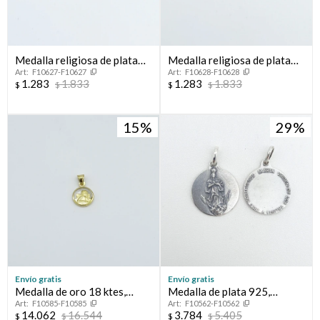
Medalla religiosa de plata
Medalla religiosa de plata
F10627-F10627
F10628-F10628
925, COMUNION VARON.
92, COMUNION NIÑA.
1.283
1.833
1.283
1.833
$
$
$
$
15
29
Envío gratis
Envío gratis
Medalla de oro 18 ktes,
Medalla de plata 925,
F10585-F10585
F10562-F10562
cristal, ANGEL SAN RAFAEL.
VIRGEN DE LOS 33.
14.062
16.544
3.784
5.405
$
$
$
$