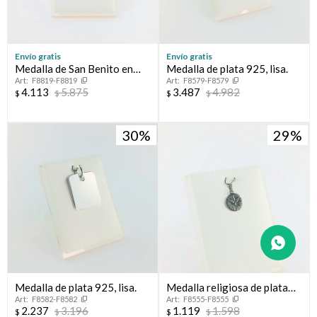
Envío gratis
Envío gratis
Medalla de San Benito en
Medalla de plata 925, lisa.
F8819-F8819
F8579-F8579
plata 925.
4.113
5.875
3.487
4.982
$
$
$
$
30
29
Medalla de plata 925, lisa.
Medalla religiosa de plata
F8582-F8582
F8555-F8555
925. Espíritu Santo
2.237
3.196
1.119
1.598
$
$
$
$