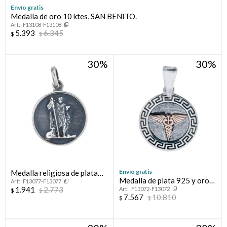
Envío gratis
Medalla de oro 10 ktes, SAN BENITO.
Compromiso
F13108-F13108
5.393
6.345
$
$
Día del niño
30
30
Envío gratis
Medalla religiosa de plata
Medalla de plata 925 y oro
F13077-F13077
925, SAN JUAN BAUTISTA.
1.941
2.773
F13072-F13072
10 ktes, MEDICINA.
$
$
7.567
10.810
$
$