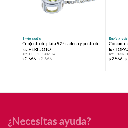
Envío gratis
Envío gratis
Conjunto de plata 925 cadena y punto de
Conjunto 
luz PERIDOTO
luz TOPA
F13071-F13071
F13070-
2.566
3.666
2.566
$
$
$
$
¿Necesitas ayuda?