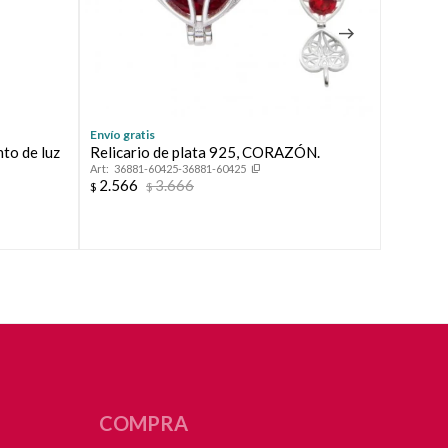
Envío gratis
Envío grat
to de luz
Relicario de plata 925, CORAZÓN.
Piercing
36881-60425-36881-60425
TURCO.
2.566
3.666
$
$
IP162
2.632
$
COMPRA