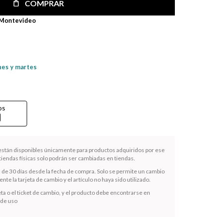
COMPRAR
 Montevideo
nes y martes
os
rd
 están disponibles únicamente para productos adquiridos por ese
iendas físicas solo podrán ser cambiadas en tiendas.
s de 30 días desde la fecha de compra. Solo se permite un cambio
te la tarjeta de cambio y el artículo no haya sido utilizado.
ta o el ticket de cambio, y el producto debe encontrarse en
 de uso