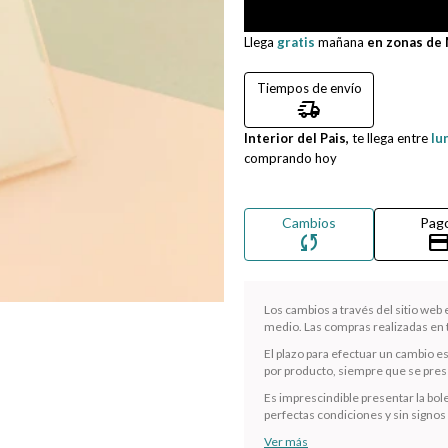
Llega
gratis
mañana
en zonas de
Tiempos de envío
delivery_truck_speed
Interior del Pais,
te llega entre
lu
comprando hoy
Cambios
Pag
sync
credit_ca
Los cambios a través del sitio web
medio. Las compras realizadas en t
El plazo para efectuar un cambio e
por producto, siempre que se presen
Es imprescindible presentar la bole
perfectas condiciones y sin signos
Ver más