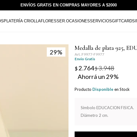
ENVÍOS GRATIS EN COMPRAS MAYORES A $2000
OS
PLATERÍA CRIOLLA
FLORESSER.
OCASIONES
SERVICIOS
GIFTCARDS
Medalla de plata 925, 
29
F9977-F9977
Envio Gratis
2.764
3.948
$
$
29
Producto
Disponible
en Stock
Símbolo EDUCACION FISICA.
Diámetro 2 cm.