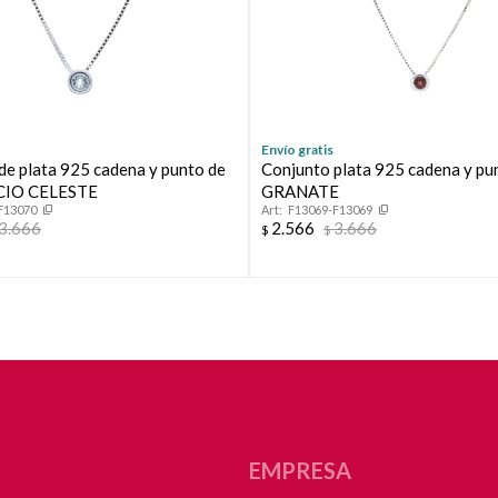
Continuar
Envío gratis
de plata 925 cadena y punto de
Conjunto plata 925 cadena y pun
CIO CELESTE
GRANATE
F13070
F13069-F13069
3.666
2.566
3.666
$
$
EMPRESA