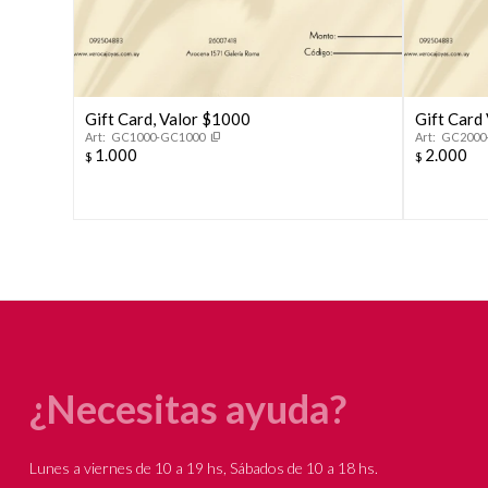
Gift Card, Valor $1000
Gift Card
GC1000-GC1000
GC2000
1.000
2.000
$
$
¿Necesitas ayuda?
Lunes a viernes de 10 a 19 hs, Sábados de 10 a 18 hs.