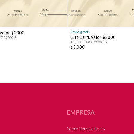
Envío gratis
 Valor $2000
Gift Card, Valor $3000
-GC2000
GC3000-GC3000
3.000
$
EMPRESA
Sobre Veroca Joyas