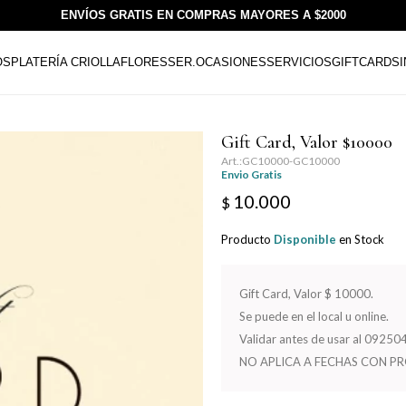
ENVÍOS GRATIS EN COMPRAS MAYORES A $2000
OS
PLATERÍA CRIOLLA
FLORESSER.
OCASIONES
SERVICIOS
GIFTCARDS
Gift Card, Valor $10000
GC10000-GC10000
Envio Gratis
10.000
$
Producto
Disponible
en Stock
Gift Card, Valor $ 10000.
Se puede en el local u online.
Validar antes de usar al 092
NO APLICA A FECHAS CON P