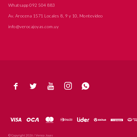
Whatsapp 092 504 883
Av. Arocena 1571 Locales 8, 9 y 10, Montevideo
info@verocajoyas.com.uy





© Copyright 2026 / Veroca Joyas