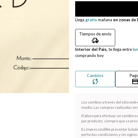
Llega
gratis
mañana
en zonas de
Tiempos de envío
delivery_truck_speed
Interior del Pais,
te llega entre
lu
comprando hoy
Cambios
Pag
sync
credit_ca
Los cambios a través del sitio web
medio. Las compras realizadas en t
El plazo para efectuar un cambio e
por producto, siempre que se presen
Es imprescindible presentar la bole
perfectas condiciones y sin signos