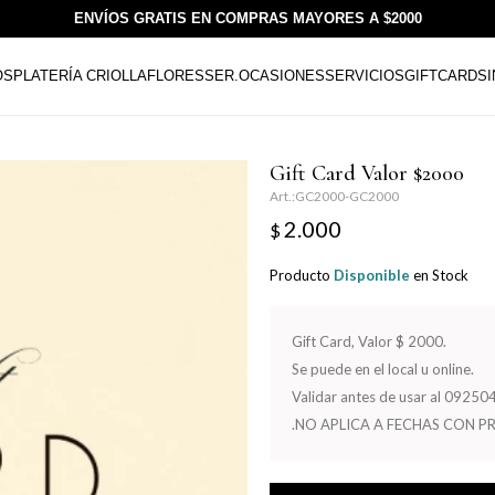
ENVÍOS GRATIS EN COMPRAS MAYORES A $2000
OS
PLATERÍA CRIOLLA
FLORESSER.
OCASIONES
SERVICIOS
GIFTCARDS
Gift Card Valor $2000
GC2000-GC2000
2.000
$
Producto
Disponible
en Stock
Gift Card, Valor $ 2000.
Se puede en el local u online.
Validar antes de usar al 092
.NO APLICA A FECHAS CON P