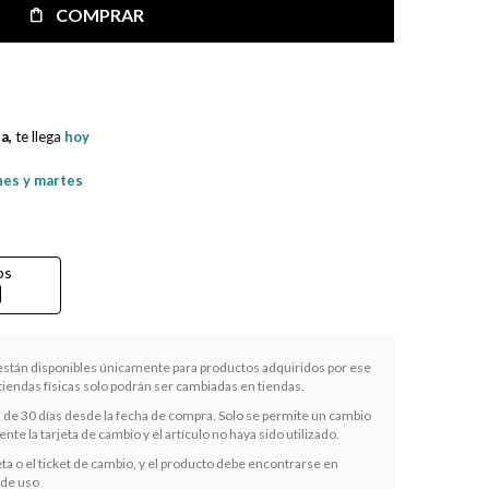
COMPRAR
na,
te llega
hoy
nes y martes
os
rd
 están disponibles únicamente para productos adquiridos por ese
iendas físicas solo podrán ser cambiadas en tiendas.
s de 30 días desde la fecha de compra. Solo se permite un cambio
te la tarjeta de cambio y el artículo no haya sido utilizado.
ta o el ticket de cambio, y el producto debe encontrarse en
 de uso