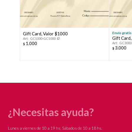
Envío gratis
Gift Card, Valor $1000
Gift Card
GC1000-GC1000
1.000
GC3000
$
3.000
$
¿Necesitas ayuda?
Lunes a viernes de 10 a 19 hs, Sábados de 10 a 18 hs.