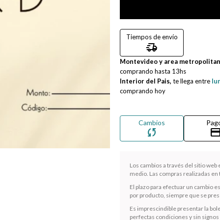
Tiempos de envío
delivery_truck_speed
Montevideo y area metropolita
comprando hasta
13hs
Interior del Pais,
te llega entre
lu
comprando hoy
Cambios
Pag
sync
credit_ca
Los cambios a través del sitio web
medio. Las compras realizadas en t
El plazo para efectuar un cambio e
por producto, siempre que se presen
Es imprescindible presentar la bole
perfectas condiciones y sin signos