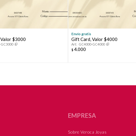
Envío gratis
, Valor $3000
Gift Card, Valor $4000
-GC3000
GC4000-GC4000
4.000
$
EMPRESA
Sobre Veroca Joyas