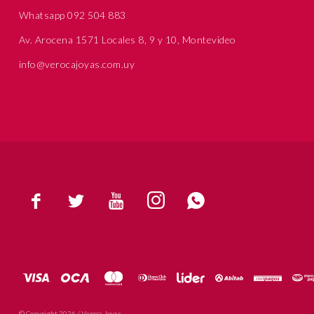
Whatsapp 092 504 883
Av. Arocena 1571 Locales 8, 9 y 10, Montevideo
info@verocajoyas.com.uy





© Copyright 2026 / Veroca Joyas