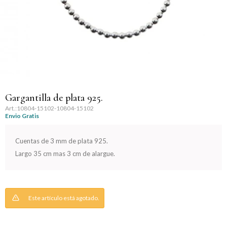
Llaveros
Día de la Mujer
Día de la Secretaria
Día del Abuelo
Día del Amigo
Gargantilla de plata 925.
10804-15102-10804-15102
Envio Gratis
Día del Maestro
Cuentas de 3 mm de plata 925.
Día del Padre
Largo 35 cm mas 3 cm de alargue.
Graduación
Nacimiento
Este artículo está agotado.
San Valentín