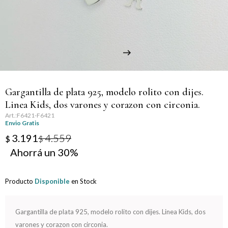
Llaveros
Día de la Mujer
Día de la Secretaria
Día del Abuelo
Gargantilla de plata 925, modelo rolito con dijes.
Día del Amigo
Linea Kids, dos varones y corazon con circonia.
F6421-F6421
Día del Maestro
Envio Gratis
3.191
4.559
$
$
Día del Padre
30
Graduación
Producto
Disponible
en Stock
Nacimiento
Gargantilla de plata 925, modelo rolito con dijes. Linea Kids, dos
San Valentín
varones y corazon con circonia.