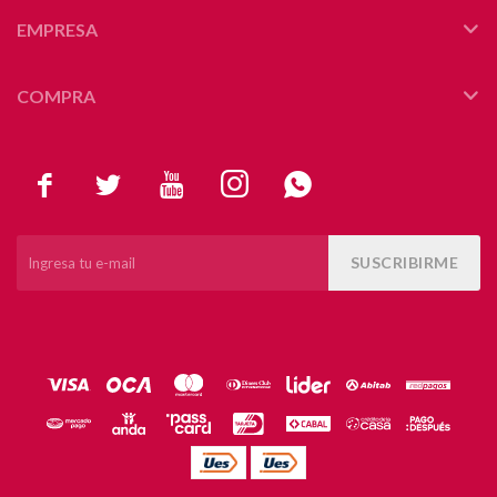
EMPRESA
COMPRA





SUSCRIBIRME