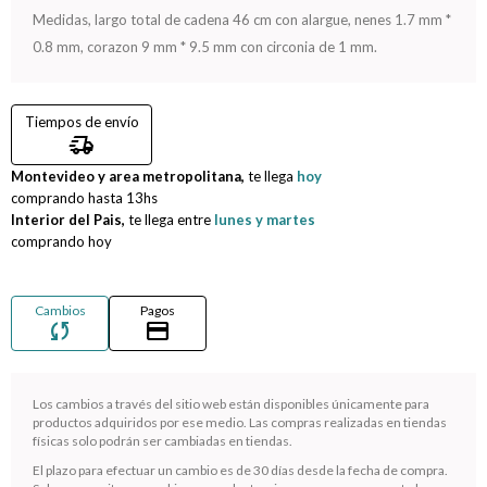
Medidas, largo total de cadena 46 cm con alargue, nenes 1.7 mm *
Compromiso
0.8 mm, corazon 9 mm * 9.5 mm con circonia de 1 mm.
Día del niño
Tiempos de envío
delivery_truck_speed
Montevideo y area metropolitana,
te llega
hoy
comprando hasta
13hs
Interior del Pais,
te llega entre
lunes y martes
comprando hoy
Cambios
Pagos
sync
credit_card
Los cambios a través del sitio web están disponibles únicamente para
productos adquiridos por ese medio. Las compras realizadas en tiendas
¡Sumate a la forma más ágil de comprar!
físicas solo podrán ser cambiadas en tiendas.
Comprá en 3 cuotas sin recargo o hasta en 12
El plazo para efectuar un cambio es de 30 días desde la fecha de compra.
cuotas * ¡Solo con tu cédula!