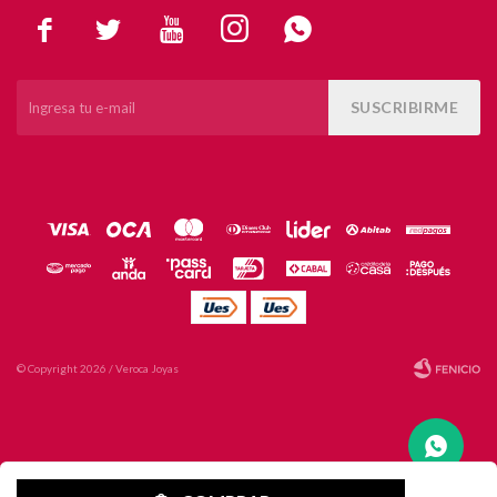





SUSCRIBIRME
© Copyright 2026 / Veroca Joyas