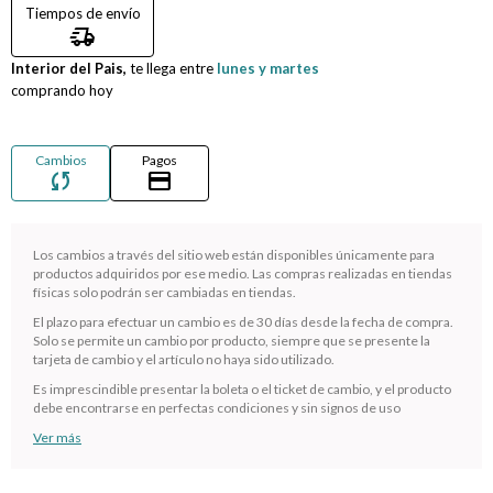
Tiempos de envío
delivery_truck_speed
Compromiso
Interior del Pais,
te llega entre
lunes y martes
comprando hoy
Día del niño
Cambios
Pagos
sync
credit_card
Los cambios a través del sitio web están disponibles únicamente para
productos adquiridos por ese medio. Las compras realizadas en tiendas
físicas solo podrán ser cambiadas en tiendas.
El plazo para efectuar un cambio es de 30 días desde la fecha de compra.
Solo se permite un cambio por producto, siempre que se presente la
tarjeta de cambio y el artículo no haya sido utilizado.
¡Sumate a la forma más ágil de comprar!
Es imprescindible presentar la boleta o el ticket de cambio, y el producto
Comprá en 3 cuotas sin recargo o hasta en 12
debe encontrarse en perfectas condiciones y sin signos de uso
cuotas * ¡Solo con tu cédula!
Ver más
* sujeto aprobación crediticia.
Verifica si estás calificado para comprar con Pago
Comprá ahora y Pagá
Después: