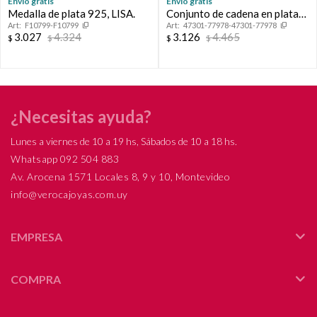
Envío gratis
Envío gratis
Medalla de plata 925, LISA.
Conjunto de cadena en plata
F10799-F10799
47301-77978-47301-77978
925 y dijes, NAMASTE.
3.027
4.324
3.126
4.465
$
$
$
$
¿Necesitas ayuda?
Lunes a viernes de 10 a 19 hs, Sábados de 10 a 18 hs.
Whatsapp 092 504 883
Av. Arocena 1571 Locales 8, 9 y 10, Montevideo
info@verocajoyas.com.uy
EMPRESA
COMPRA