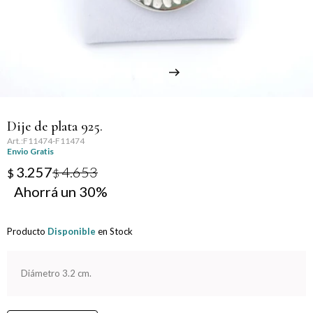
Llaveros
Día de la Mujer
Día de la Secretaria
Día del Abuelo
Dije de plata 925.
Día del Amigo
F11474-F11474
Envio Gratis
Día del Maestro
3.257
4.653
$
$
30
Día del Padre
Producto
Disponible
en Stock
Graduación
Nacimiento
Diámetro 3.2 cm.
San Valentín