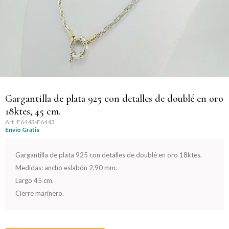
Llaveros
Día de la Mujer
Día de la Secretaria
Día del Abuelo
Día del Amigo
Gargantilla de plata 925 con detalles de doublé en oro
18ktes, 45 cm.
Día del Maestro
F6443-F6443
Envio Gratis
Día del Padre
Gargantilla de plata 925 con detalles de doublé en oro 18ktes.
Medidas: ancho eslabón 2,90 mm.
Graduación
Largo 45 cm.
Cierre marinero.
Nacimiento
San Valentín