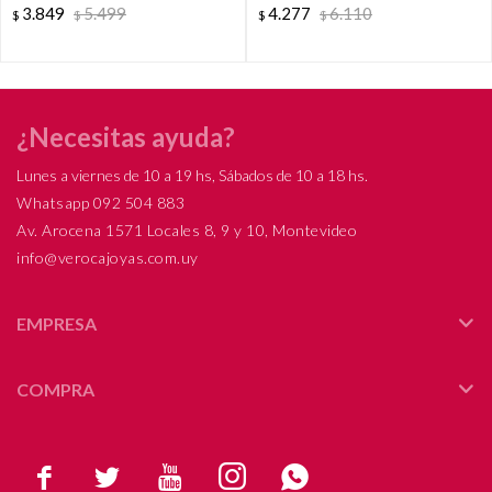
3.849
5.499
4.277
6.110
$
$
$
$
¿Necesitas ayuda?
Lunes a viernes de 10 a 19 hs, Sábados de 10 a 18 hs.
Whatsapp 092 504 883
Av. Arocena 1571 Locales 8, 9 y 10, Montevideo
info@verocajoyas.com.uy
EMPRESA
COMPRA




