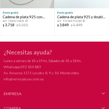
Envío gratis
Envío gratis
Cadena de plata 925 con
Cadena de plata 925 y double
F6431-F6431
F11264-F11264
doublé en oro 18ktes.
en oro 18 ktes.
3.718
5.311
3.849
5.499
$
$
$
$
¿Necesitas ayuda?
Lunes a viernes de 10 a 19 hs, Sábados de 10 a 18 hs.
Whatsapp 092 504 883
Av. Arocena 1571 Locales 8, 9 y 10, Montevideo
info@verocajoyas.com.uy
EMPRESA
COMPRA