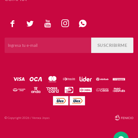





SUSCRIBIRME
© Copyright 2026 / Veroca Joyas