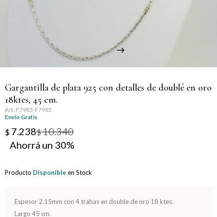
Llaveros
Día de la Mujer
Día de la Secretaria
Día del Abuelo
Gargantilla de plata 925 con detalles de doublé en oro
Día del Amigo
18ktes, 45 cm.
F7985-F7985
Día del Maestro
Envio Gratis
7.238
10.340
$
$
Día del Padre
30
Graduación
Producto
Disponible
en Stock
Nacimiento
Espesor 2.15mm con 4 trabas en double de oro 18 ktes.
San Valentín
Largo 45 cm.