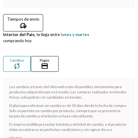
Compromiso
Tiempos de envío
delivery_truck_speed
Día del niño
Interior del Pais,
te llega entre
lunes y martes
comprando hoy
Cambios
Pagos
sync
credit_card
Los cambios a través del sitio web están disponibles únicamente para
productos adquiridos por ese medio. Las compras realizadas en tiendas
físicas solo podrán ser cambiadas en tiendas.
El plazo para efectuar un cambio es de 30 días desde la fecha de compra.
¡Sumate a la forma más ágil de comprar!
Solo se permite un cambio por producto, siempre que se presente la
tarjeta de cambio y el artículo no haya sido utilizado.
Comprá en 3 cuotas sin recargo o hasta en 12
cuotas * ¡Solo con tu cédula!
Es imprescindible presentar la boleta o el ticket de cambio, y el producto
debe encontrarse en perfectas condiciones y sin signos de uso
* sujeto aprobación crediticia.
Ver más