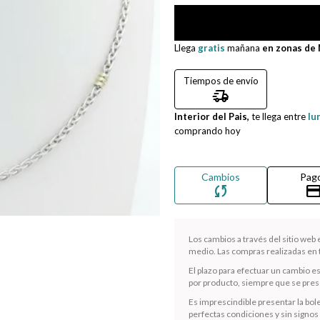
Llega
gratis
mañana
en zonas de
Tiempos de envío
delivery_truck_speed
Interior del Pais,
te llega entre
lu
comprando hoy
Cambios
Pag
sync
credit_ca
Los cambios a través del sitio web
medio. Las compras realizadas en t
El plazo para efectuar un cambio e
por producto, siempre que se presen
Es imprescindible presentar la bole
perfectas condiciones y sin signos