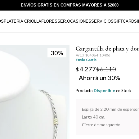
ENVÍOS GRATIS EN COMPRAS MAYORES A $2000
OS
PLATERÍA CRIOLLA
FLORESSER.
OCASIONES
SERVICIOS
GIFTCARDS
Gargantilla de plata y do
30
F10406-F10406
Envio Gratis
4.277
6.110
$
$
30
Producto
Disponible
en Stock
Espiga de 2.20 mm de espersor
Largo 40 cm.
Cierre de mosquetón.