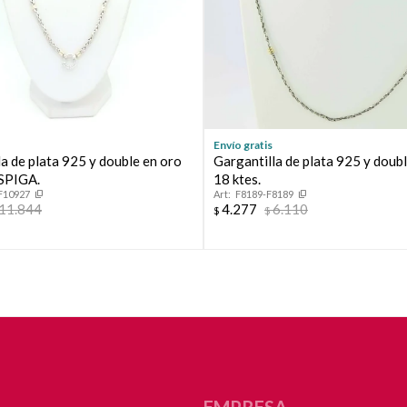
Continuar
Envío gratis
a de plata 925 y double en oro
Gargantilla de plata 925 y doub
ESPIGA.
18 ktes.
F10927
F8189-F8189
11.844
4.277
6.110
$
$
EMPRESA