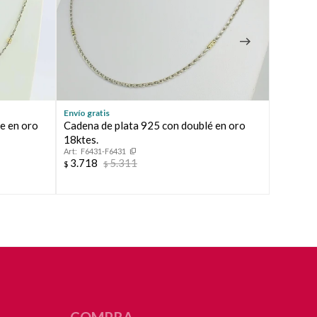
Envío gratis
Envío grat
le en oro
Cadena de plata 925 con doublé en oro
Garganti
18ktes.
oro 18k,
F6431-F6431
F7091
3.718
5.311
4.738
$
$
$
COMPRA