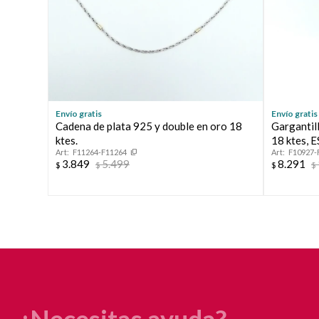
Envío gratis
Envío gratis
Cadena de plata 925 y double en oro 18
Gargantill
ktes.
18 ktes, 
F11264-F11264
F10927-
3.849
5.499
8.291
$
$
$
$
¿Necesitas ayuda?