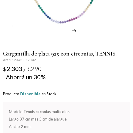
Llaveros
Día de la Mujer
Día de la Secretaria
Día del Abuelo
Gargantilla de plata 925 con circonias, TENNIS.
Día del Amigo
F12342-F12342
2.303
3.290
$
$
Día del Maestro
30
Día del Padre
Producto
Disponible
en Stock
Graduación
Modelo Tennis circonias multicolor.
Nacimiento
Largo 37 cm mas 5 cm de alargue.
Ancho 2 mm.
San Valentín