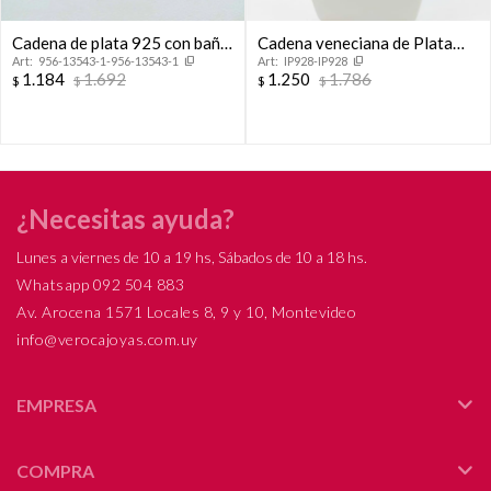
Cadena de plata 925 con baño
Cadena veneciana de Plata
956-13543-1-956-13543-1
IP928-IP928
de oro amarillo, 40 cm.
925 rodinada.
1.184
1.692
1.250
1.786
$
$
$
$
¿Necesitas ayuda?
Lunes a viernes de 10 a 19 hs, Sábados de 10 a 18 hs.
Whatsapp 092 504 883
Av. Arocena 1571 Locales 8, 9 y 10, Montevideo
info@verocajoyas.com.uy
EMPRESA
COMPRA