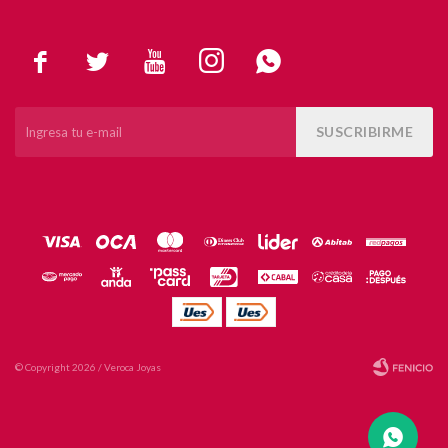





SUSCRIBIRME
© Copyright 2026 / Veroca Joyas