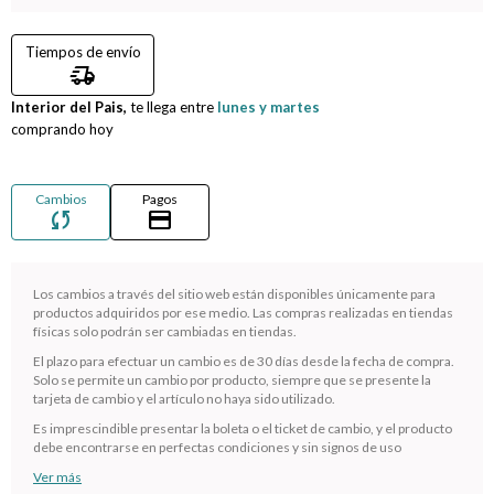
Compromiso
Tiempos de envío
delivery_truck_speed
Día del niño
Interior del Pais,
te llega entre
lunes y martes
comprando hoy
Cambios
Pagos
sync
credit_card
Los cambios a través del sitio web están disponibles únicamente para
productos adquiridos por ese medio. Las compras realizadas en tiendas
físicas solo podrán ser cambiadas en tiendas.
El plazo para efectuar un cambio es de 30 días desde la fecha de compra.
Solo se permite un cambio por producto, siempre que se presente la
¡Sumate a la forma más ágil de comprar!
tarjeta de cambio y el artículo no haya sido utilizado.
Comprá en 3 cuotas sin recargo o hasta en 12
Es imprescindible presentar la boleta o el ticket de cambio, y el producto
cuotas * ¡Solo con tu cédula!
debe encontrarse en perfectas condiciones y sin signos de uso
* sujeto aprobación crediticia.
Ver más
Verifica si estás calificado para comprar con Pago