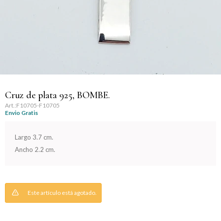
Llaveros
Día de la Mujer
Día de la Secretaria
Día del Abuelo
Día del Amigo
Cruz de plata 925, BOMBE.
F10705-F10705
Envio Gratis
Día del Maestro
Largo 3.7 cm.
Día del Padre
Ancho 2.2 cm.
Graduación
Nacimiento
Este artículo está agotado.
San Valentín