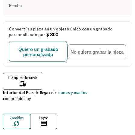
Bombe
Compromiso
Día del niño
Convertí tu pieza en un objeto único con un grabado
$ 800
personalizado por
Quiero un grabado
No quiero grabar la pieza
personalizado
Tiempos de envío
delivery_truck_speed
Interior del Pais,
te llega entre
lunes y martes
comprando hoy
Cambios
Pagos
sync
credit_card