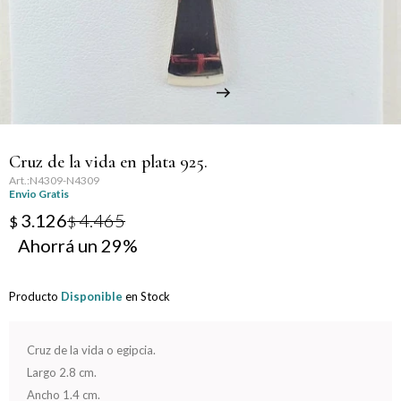
Llaveros
Día de la Mujer
Día de la Secretaria
Día del Abuelo
Cruz de la vida en plata 925.
Día del Amigo
N4309-N4309
Envio Gratis
Día del Maestro
3.126
4.465
$
$
29
Día del Padre
Producto
Disponible
en Stock
Graduación
Nacimiento
Cruz de la vida o egipcia.
Largo 2.8 cm.
San Valentín
Ancho 1.4 cm.