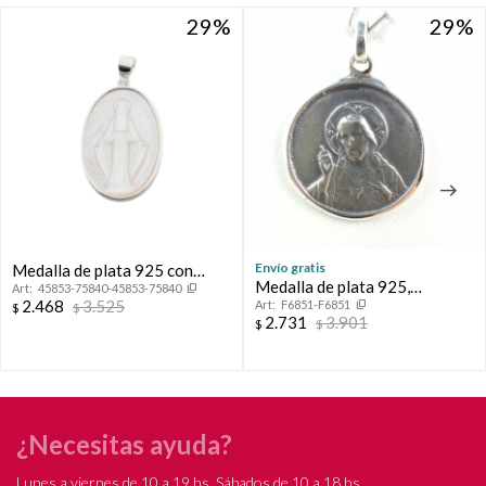
29
29
29
29
Envío gratis
Medalla de plata 925 con
Medalla de plata 925,
45853-75840-45853-75840
nácar, MILAGROSA.
2.468
3.525
F6851-F6851
escapulario, (Sagrado
$
$
2.731
3.901
$
$
Corazón y Virgen del Carmen).
¿Necesitas ayuda?
Lunes a viernes de 10 a 19 hs, Sábados de 10 a 18 hs.