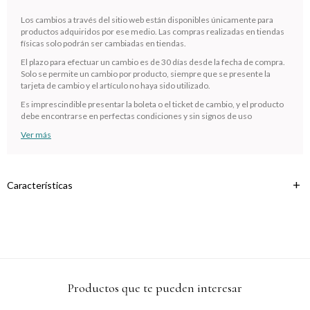
¡Sumate a la forma más ágil de comprar!
Los cambios a través del sitio web están disponibles únicamente para
Comprá en 3 cuotas sin recargo o hasta en 12
productos adquiridos por ese medio. Las compras realizadas en tiendas
cuotas * ¡Solo con tu cédula!
físicas solo podrán ser cambiadas en tiendas.
* sujeto aprobación crediticia.
El plazo para efectuar un cambio es de 30 días desde la fecha de compra.
Verifica si estás calificado para comprar con Pago
Comprá ahora y Pagá
Solo se permite un cambio por producto, siempre que se presente la
Después:
tarjeta de cambio y el artículo no haya sido utilizado.
Después, hasta en 12
Estás calificado para comprar usando Pago
Cédula de identidad
cuotas y sin tocar tu
Después.
Es imprescindible presentar la boleta o el ticket de cambio, y el producto
Ups!
debe encontrarse en perfectas condiciones y sin signos de uso
tarjeta de crédito
¡Algo salió mal!
Parece que no tenes oferta, lamentamos el
¡Tenés hasta
para comprar en las cuotas que
Ver más
Celular
inconveniente, por cualquier duda contactanos
Por favor intenta nuevamente mas tarde.
prefieras!
en
preguntas@pagodespues.com.uy
Elegí tus productos preferidos
Fecha de nacimiento
Elegís Pago Después como metodo de pago
Características
* sujeto a aprobación crediticia. El monto disponible puede
variar por comercio
Día
Mes
Año
Continuar
Productos que te pueden interesar