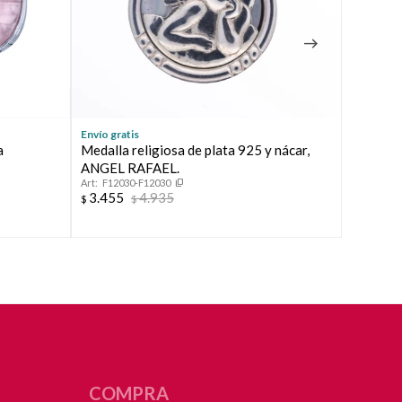
Envío gratis
Envío grat
a
Medalla religiosa de plata 925 y nácar,
Dije de
F1147
ANGEL RAFAEL.
3.455
$
F12030-F12030
3.455
4.935
$
$
COMPRA