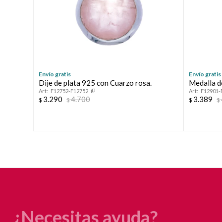
Envío gratis
Envío gratis
Dije de plata 925 con Cuarzo rosa.
Medalla d
F12752-F12752
F12901-
3.290
4.700
3.389
$
$
$
$
¿Necesitas ayuda?