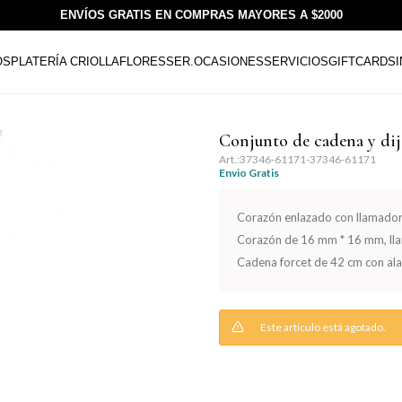
ENVÍOS GRATIS EN COMPRAS MAYORES A $2000
OS
PLATERÍA CRIOLLA
FLORESSER.
OCASIONES
SERVICIOS
GIFTCARDS
Conjunto de cadena y di
37346-61171-37346-61171
Envio Gratis
Corazón enlazado con llamador
Corazón de 16 mm * 16 mm, lla
Cadena forcet de 42 cm con ala
Este artículo está agotado.