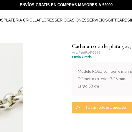
ENVÍOS GRATIS EN COMPRAS MAYORES A $2000
OS
PLATERÍA CRIOLLA
FLORESSER.
OCASIONES
SERVICIOS
GIFTCARDS
Cadena rolo de plata 925,
F6691-F6691
Envio Gratis
Modelo ROLO con cierre marin
Diámetro exterior 7.26 mm.
Largo 53 cm
Este artículo está agotado.