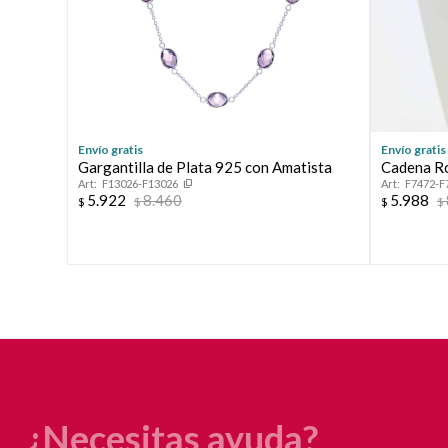
Envío gratis
Envío gratis
Gargantilla de Plata 925 con Amatista
Cadena Ro
F13026-F13026
F7472-F
5.922
8.460
5.988
$
$
$
$
¿Necesitas ayuda?