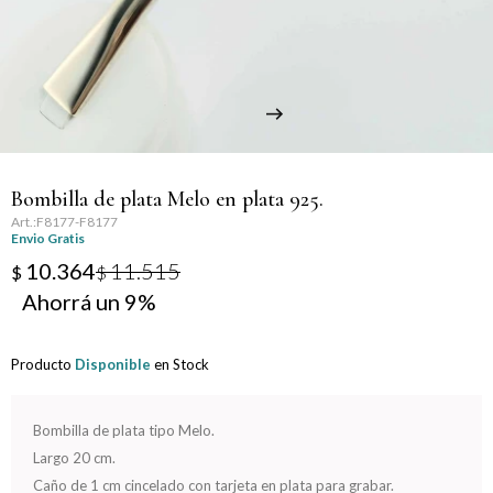
Llaveros
Día de la Mujer
Día de la Secretaria
Día del Abuelo
Bombilla de plata Melo en plata 925.
Día del Amigo
F8177-F8177
Envio Gratis
Día del Maestro
10.364
11.515
$
$
9
Día del Padre
Producto
Disponible
en Stock
Graduación
Nacimiento
Bombilla de plata tipo Melo.
Largo 20 cm.
San Valentín
Caño de 1 cm cincelado con tarjeta en plata para grabar.