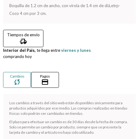
Boquilla de 1.2 cm de ancho, con virola de 1.4 cm de diá,etrp-
Compromiso
Coco 4 cm por 3 cm.
Día del niño
Tiempos de envío
delivery_truck_speed
Interior del Pais,
te llega entre
viernes y lunes
comprando hoy
Cambios
Pagos
sync
credit_card
Los cambios a través del sitio web están disponibles únicamente para
productos adquiridos por ese medio. Las compras realizadas en tiendas
¡Sumate a la forma más ágil de comprar!
físicas solo podrán ser cambiadas en tiendas.
Comprá en 3 cuotas sin recargo o hasta en 12
El plazo para efectuar un cambio es de 30 días desde la fecha de compra.
cuotas * ¡Solo con tu cédula!
Solo se permite un cambio por producto, siempre que se presente la
* sujeto aprobación crediticia.
tarjeta de cambio y el artículo no haya sido utilizado.