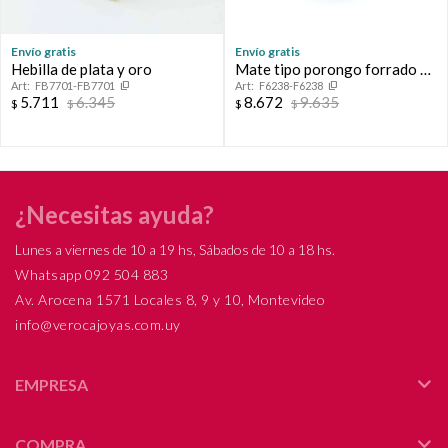
Envío gratis
Envío gratis
Hebilla de plata y oro
Mate tipo porongo forrado en
FB7701-FB7701
F6238-F6238
cuero con virola de plata.
5.711
6.345
8.672
9.635
$
$
$
$
¿Necesitas ayuda?
Lunes a viernes de 10 a 19 hs, Sábados de 10 a 18 hs.
Whatsapp 092 504 883
Av. Arocena 1571 Locales 8, 9 y 10, Montevideo
info@verocajoyas.com.uy
EMPRESA
COMPRA