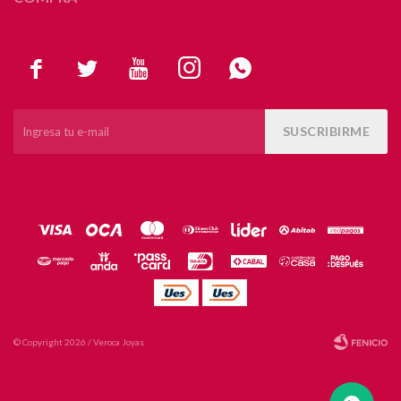





SUSCRIBIRME
© Copyright 2026 / Veroca Joyas