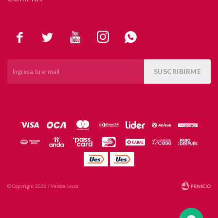





SUSCRIBIRME
© Copyright 2026 / Veroca Joyas