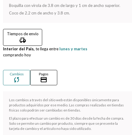
Boquilla con virola de 3.8 cm de largo y 1 cm de ancho superior.
Compromiso
Coco de 2.2 cm de ancho y 3.8 cm.
Día del niño
Tiempos de envío
delivery_truck_speed
Interior del Pais,
te llega entre
lunes y martes
comprando hoy
Cambios
Pagos
sync
credit_card
Los cambios a través del sitio web están disponibles únicamente para
productos adquiridos por ese medio. Las compras realizadas en tiendas
¡Sumate a la forma más ágil de comprar!
físicas solo podrán ser cambiadas en tiendas.
Comprá en 3 cuotas sin recargo o hasta en 12
El plazo para efectuar un cambio es de 30 días desde la fecha de compra.
cuotas * ¡Solo con tu cédula!
Solo se permite un cambio por producto, siempre que se presente la
* sujeto aprobación crediticia.
tarjeta de cambio y el artículo no haya sido utilizado.