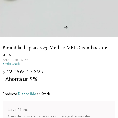
Llaveros
Día de la Mujer
Día de la Secretaria
Día del Abuelo
Bombilla de plata 925. Modelo MELO con boca de
Día del Amigo
oro.
F8048-F8048
Día del Maestro
Envio Gratis
12.056
13.395
$
$
Día del Padre
9
Graduación
Producto
Disponible
en Stock
Nacimiento
Largo 21 cm.
San Valentín
Caño de 8 mm con tarjeta de oro para grabar iniciales