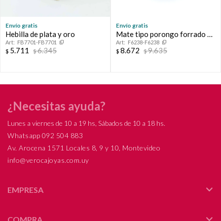
Envío gratis
Envío gratis
Hebilla de plata y oro
Mate tipo porongo forrado en
FB7701-FB7701
F6238-F6238
cuero con virola de plata.
5.711
6.345
8.672
9.635
$
$
$
$
¿Necesitas ayuda?
Lunes a viernes de 10 a 19 hs, Sábados de 10 a 18 hs.
Whatsapp 092 504 883
Av. Arocena 1571 Locales 8, 9 y 10, Montevideo
info@verocajoyas.com.uy
EMPRESA
COMPRA