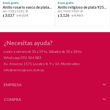
Continuar
Envío gratis
Envío gratis
Anillo rosario vasco de plata
Anillo religioso de plata 925
F5011-F5011
F4337-F4337
925 con la cruz en double de
con detalles de double en oro
3.027
4.324
3.126
4.465
$
$
$
$
oro 18 ktes. Tamaño de la cruz
18Ktes, Espiritu Santo 10mm,
0.9 mm * 0.9 mm.
diámetro interno 19mm #18
¿Necesitas ayuda?
Lunes a viernes de 10 a 19 hs, Sábados de 10 a 18 hs.
Whatsapp 092 504 883
Av. Arocena 1571 Locales 8, 9 y 10, Montevideo
info@verocajoyas.com.uy
EMPRESA
COMPRA