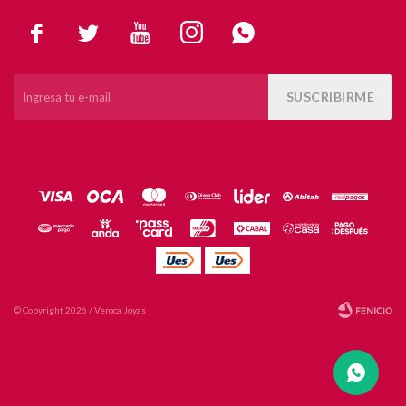





SUSCRIBIRME
© Copyright 2026 / Veroca Joyas