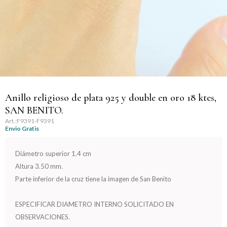
Llaveros
Día de la Mujer
Día de la Secretaria
Día del Abuelo
Día del Amigo
Anillo religioso de plata 925 y double en oro 18 ktes,
SAN BENITO.
Día del Maestro
F9391-F9391
Envio Gratis
Día del Padre
Diámetro superior 1.4 cm
Altura 3.50 mm.
Graduación
Parte inferior de la cruz tiene la imagen de San Benito
Nacimiento
ESPECIFICAR DIAMETRO INTERNO SOLICITADO EN
OBSERVACIONES.
San Valentín