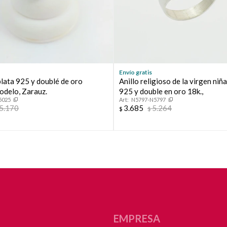
Envío gratis
plata 925 y doublé de oro
Anillo religioso de la virgen niña
odelo, Zarauz.
925 y double en oro 18k.,
5025
N5797-N5797
5.170
3.685
5.264
$
$
EMPRESA