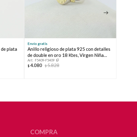
Envío gratis
Envío grat
 de plata
Anillo religioso de plata 925 con detalles
Anillo d
de double en oro 18 Ktes, Virgen Niña
Sagrado
F5409-F5409
F7261
13mm.
4.080
5.828
4.113
$
$
$
COMPRA