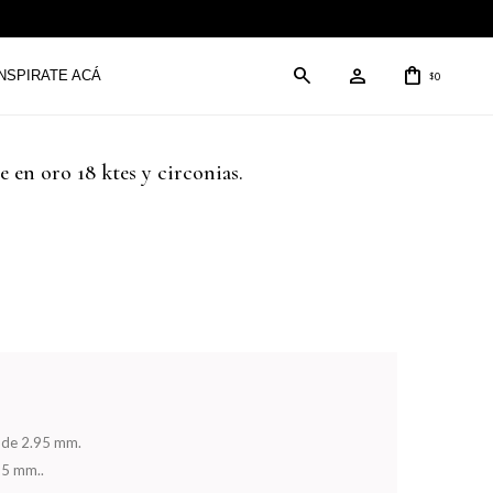
INSPIRATE ACÁ
0
$
e en oro 18 ktes y circonias.
s de 2.95 mm.
25 mm..