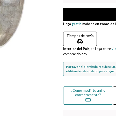
Llega
gratis
mañana
en zonas de
Tiempos de envío
delivery_truck_speed
Interior del Pais,
te llega entre
vi
comprando hoy
Por favor, si el articulo requiere u
el diámetro de su dedo para el ajuste
¿Cómo medir tu anillo
correctamente?
straighten