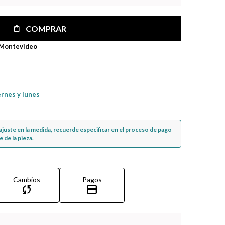
COMPRAR
 Montevideo
ernes y lunes
n ajuste en la medida, recuerde especificar en el proceso de pago
 de la pieza.
Cambios
Pagos
sync
credit_card