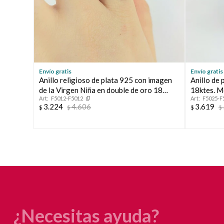
Envío gratis
Envío gratis
Anillo religioso de plata 925 con imagen
Anillo de 
de la Virgen Niña en double de oro 18
18ktes. M
F5012-F5012
F5025-F
ktes.
3.224
4.606
3.619
$
$
$
$
¿Necesitas ayuda?