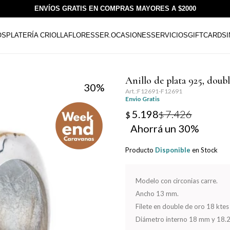
ENVÍOS GRATIS EN COMPRAS MAYORES A $2000
OS
PLATERÍA CRIOLLA
FLORESSER.
OCASIONES
SERVICIOS
GIFTCARDS
Anillo de plata 925, doubl
30
F12691-F12691
Envio Gratis
5.198
7.426
$
$
30
Producto
Disponible
en Stock
Modelo con circonias carre.
Ancho 13 mm.
Filete en double de oro 18 kte
Diámetro interno 18 mm y 18.