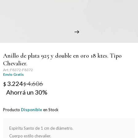
Llaveros
Día de la Mujer
Día de la Secretaria
Día del Abuelo
Anillo de plata 925 y double en oro 18 ktes. Tipo
Día del Amigo
Chevalier.
F8372-F8372
Día del Maestro
Envio Gratis
3.224
4.606
$
$
Día del Padre
30
Graduación
Producto
Disponible
en Stock
Nacimiento
Espiritu Santo de 1 cm de diámetro.
San Valentín
Cuerpo estilo chevalier.