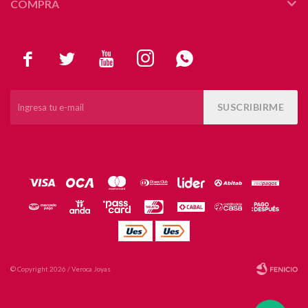
COMPRA





SUSCRIBIRME
© Copyright 2026 / Veroca Joyas