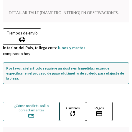
Compromiso
DETALLAR TALLE (DIAMETRO INTERNO) EN OBSERVACIONES.
Día del niño
Tiempos de envío
delivery_truck_speed
Interior del Pais,
te llega entre
lunes y martes
comprando hoy
Por favor, si el articulo requiere un ajuste en la medida, recuerde
especificar en el proceso de pago el diámetro de su dedo para el ajuste de
la pieza.
¿Cómo medir tu anillo
Cambios
Pagos
correctamente?
sync
credit_card
straighten