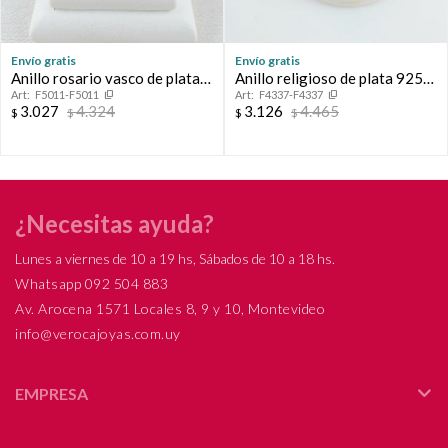
Envío gratis
Envío gratis
Anillo rosario vasco de plata
Anillo religioso de plata 925
F5011-F5011
F4337-F4337
925 con la cruz en double de
con detalles de double en oro
3.027
4.324
3.126
4.465
$
$
$
$
oro 18 ktes. Tamaño de la cruz
18Ktes, Espiritu Santo 10mm,
0.9 mm * 0.9 mm.
diámetro interno 19mm #18
¿Necesitas ayuda?
Lunes a viernes de 10 a 19 hs, Sábados de 10 a 18 hs.
Whatsapp 092 504 883
Av. Arocena 1571 Locales 8, 9 y 10, Montevideo
info@verocajoyas.com.uy
EMPRESA