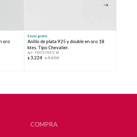
Envío gratis
Envío grat
n oro
Anillo de plata 925 y double en oro 18
Anillo r
ktes. Tipo Chevalier.
oro 18 k
F8372-F8372
F8370
3.224
4.606
3.224
$
$
$
COMPRA