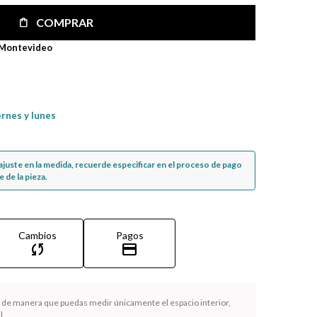
COMPRAR
 Montevideo
ernes y lunes
n ajuste en la medida, recuerde especificar en el proceso de pago
 de la pieza.
Cambios
Pagos
sync
credit_card
la de manera que puedas medir únicamente el espacio interior,
l.