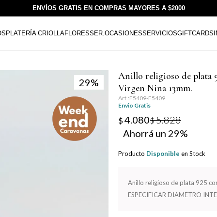
ENVÍOS GRATIS EN COMPRAS MAYORES A $2000
OS
PLATERÍA CRIOLLA
FLORESSER.
OCASIONES
SERVICIOS
GIFTCARDS
Anillo religioso de plata 
29
Virgen Niña 13mm.
F5409-F5409
Envio Gratis
4.080
5.828
$
$
29
Producto
Disponible
en Stock
Anillo religioso de plata 925 c
ESPECIFICAR DIAMETRO INT