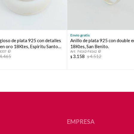
Envío gratis
igioso de plata 925 con detalles
Anillo de plata 925 con double e
en oro 18Ktes, Espiritu Santo
18Ktes, San Benito.
4337
F6162-F6162
metro interno 19mm #18
4.465
3.158
4.512
$
$
EMPRESA