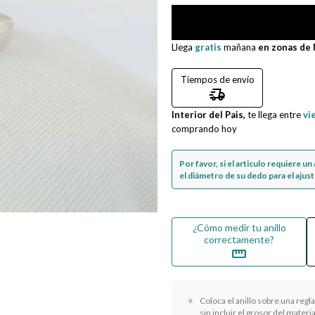
Llega
gratis
mañana
en zonas de
Tiempos de envío
delivery_truck_speed
Interior del Pais,
te llega entre
vi
comprando hoy
Por favor, si el articulo requiere u
el diámetro de su dedo para el ajuste
¿Cómo medir tu anillo
correctamente?
straighten
Coloca el anillo sobre una reg
sin incluir el grosor del materia