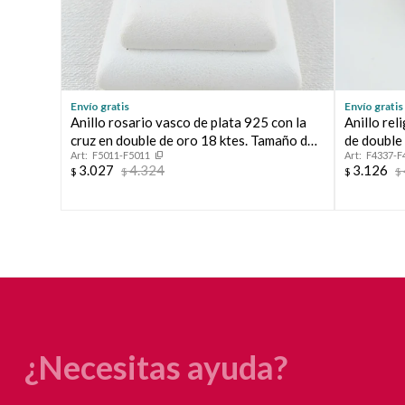
Envío gratis
Envío gratis
Anillo rosario vasco de plata 925 con la
Anillo rel
cruz en double de oro 18 ktes. Tamaño de
de double 
F5011-F5011
F4337-F
la cruz 0.9 mm * 0.9 mm.
10mm, diá
3.027
4.324
3.126
$
$
$
$
¿Necesitas ayuda?