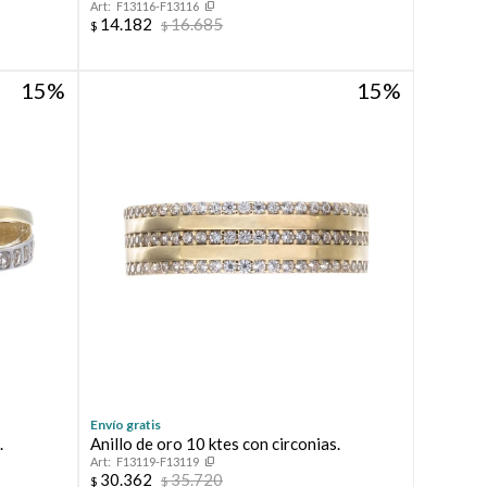
F13116-F13116
14.182
16.685
$
$
15
15
Envío gratis
.
Anillo de oro 10 ktes con circonias.
F13119-F13119
30.362
35.720
$
$