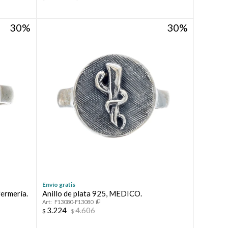
30
30
Envío gratis
fermería.
Anillo de plata 925, MEDICO.
F13080-F13080
3.224
4.606
$
$