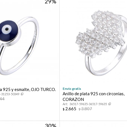
29
Envío gratis
ata 925 y esmalte, OJO TURCO.
Anillo de plata 925 con circonias,
-31253-50349
444
CORAZON
36517-59635-36517-59635
2.665
3.807
$
$
30