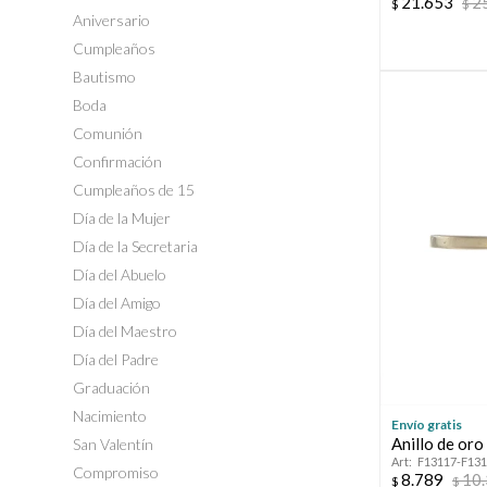
21.653
2
$
$
Aniversario
Cumpleaños
Bautismo
Boda
Comunión
Confirmación
Cumpleaños de 15
Día de la Mujer
Día de la Secretaria
Día del Abuelo
Día del Amigo
Día del Maestro
Día del Padre
Graduación
Nacimiento
Envío gratis
Anillo de oro
San Valentín
F13117-F13
Compromiso
8.789
10
$
$