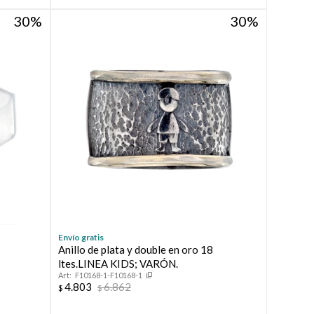
30
30
Envío gratis
Anillo de plata y double en oro 18
ltes.LINEA KIDS; VARÓN.
F10168-1-F10168-1
4.803
6.862
$
$