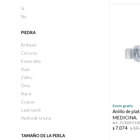
Si
No
PIEDRA
Brillante
Circonia
Esmeralda
Rubí
Zafiro
Ónix
Nácar
Cuarzo
Envío gratis
Lapiz lazuli
Anillo de pla
MEDICINA.
Piedra de la luna
F13074-F13
7.074
10
$
$
TAMAÑO DE LA PERLA