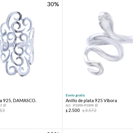
30
Envío gratis
ata 925, DAMASCO.
Anillo de plata 925 Víbora
83
IP1898-IP1898
713
2.500
3.572
$
$