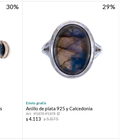
30
29
Envío gratis
es
Anillo de plata 925 y Calcedonia
IP1878-IP1878
4.113
5.875
$
$