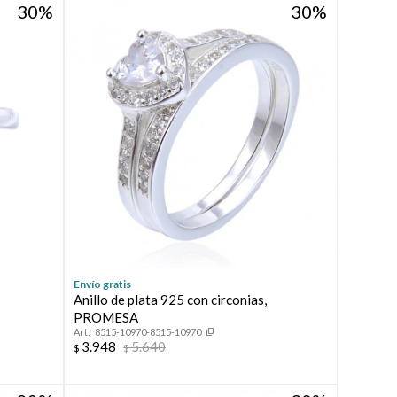
30
30
Envío gratis
Anillo de plata 925 con circonias,
PROMESA
8515-10970-8515-10970
3.948
5.640
$
$