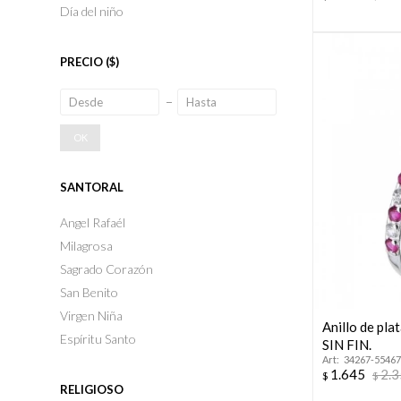
Día del niño
PRECIO
($)
OK
SANTORAL
Angel Rafaél
Milagrosa
Sagrado Corazón
San Benito
Virgen Niña
Anillo de pl
Espíritu Santo
SIN FIN.
34267-55467
1.645
2.
$
$
RELIGIOSO