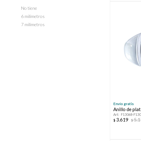
No tiene
6 milímetros
7 milímetros
Envío gratis
Anillo de pl
F13068-F13
3.619
5.
$
$