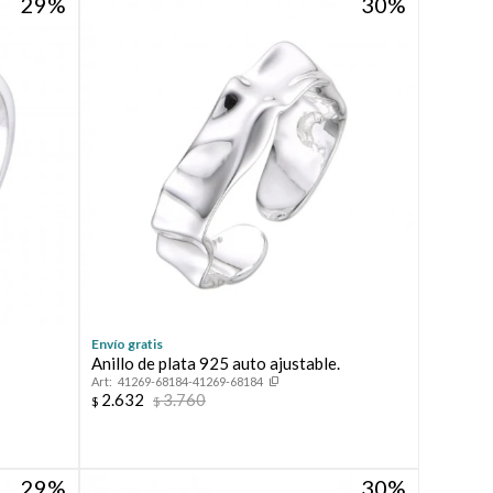
29
30
Envío gratis
Anillo de plata 925 auto ajustable.
41269-68184-41269-68184
2.632
3.760
$
$
29
30