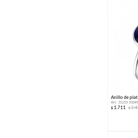
Anillo de pl
31253-50349
1.711
2.
$
$