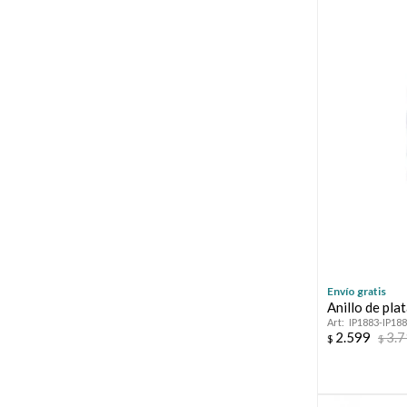
Envío gratis
Anillo de pl
IP1883-IP18
2.599
3.
$
$