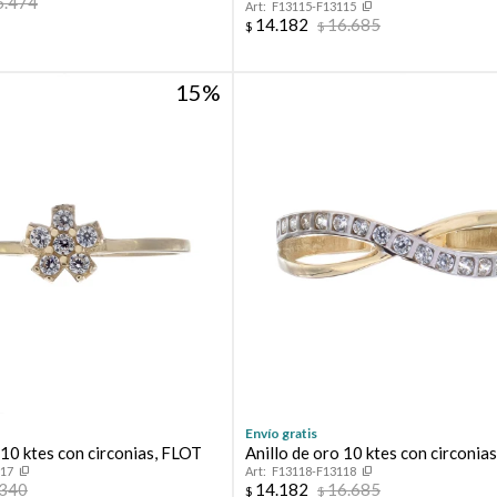
5.474
F13115-F13115
14.182
16.685
$
$
15
Envío gratis
 10 ktes con circonias, FLOT
Anillo de oro 10 ktes con circonias
117
F13118-F13118
.340
14.182
16.685
$
$