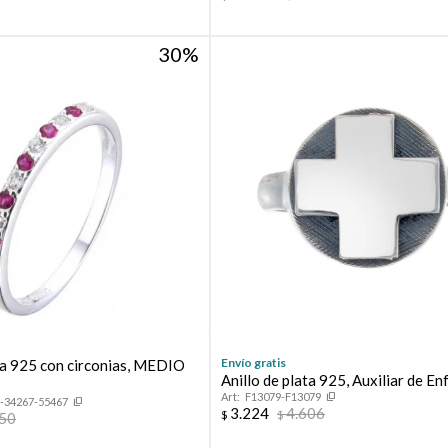
30
Envío gratis
ata 925 con circonias, MEDIO
Anillo de plata 925, Auxiliar de En
F13079-F13079
-34267-55467
3.224
4.606
$
$
350