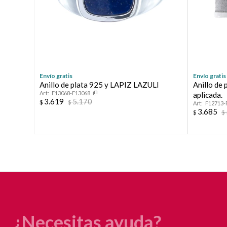
Envío gratis
Envío gratis
Anillo de plata 925 y LAPIZ LAZULI
Anillo de 
F13068-F13068
aplicada.
3.619
5.170
$
$
F12713-
3.685
$
$
¿Necesitas ayuda?