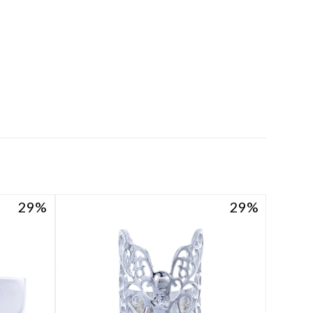
29
29
29
29