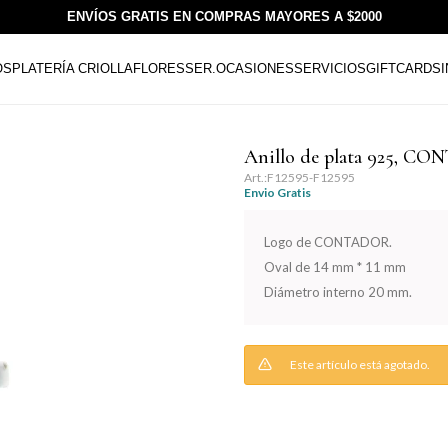
ENVÍOS GRATIS EN COMPRAS MAYORES A $2000
OS
PLATERÍA CRIOLLA
FLORESSER.
OCASIONES
SERVICIOS
GIFTCARDS
Anillo de plata 925, C
F12595-F12595
Envio Gratis
Logo de CONTADOR.
Oval de 14 mm * 11 mm
Diámetro interno 20 mm.
Este artículo está agotado.