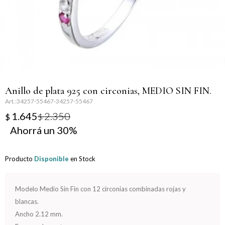
Llaveros
Día de la Mujer
Día de la Secretaria
Día del Abuelo
Anillo de plata 925 con circonias, MEDIO SIN FIN.
Día del Amigo
34257-55467-34257-55467
1.645
2.350
$
$
Día del Maestro
30
Día del Padre
Producto
Disponible
en Stock
Graduación
Modelo Medio Sin Fin con 12 circonias combinadas rojas y
Nacimiento
blancas.
Ancho 2.12 mm.
San Valentín