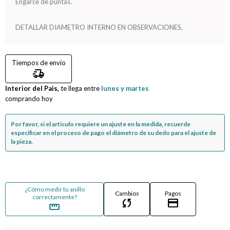
Engarce de puntas.
Compromiso
DETALLAR DIAMETRO INTERNO EN OBSERVACIONES.
Día del niño
Tiempos de envío
delivery_truck_speed
Interior del Pais,
te llega entre
lunes y martes
comprando hoy
Por favor, si el articulo requiere un ajuste en la medida, recuerde
especificar en el proceso de pago el diámetro de su dedo para el ajuste de
la pieza.
¿Cómo medir tu anillo
Cambios
Pagos
correctamente?
sync
credit_card
straighten