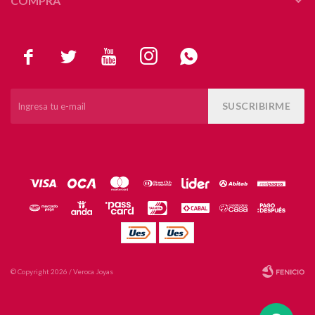
COMPRA





SUSCRIBIRME
© Copyright 2026 / Veroca Joyas