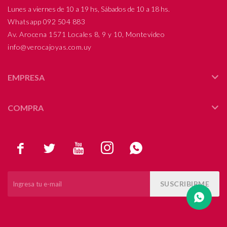
Lunes a viernes de 10 a 19 hs, Sábados de 10 a 18 hs.
Compromiso
Whatsapp 092 504 883
Av. Arocena 1571 Locales 8, 9 y 10, Montevideo
Día del niño
info@verocajoyas.com.uy
EMPRESA
COMPRA





SUSCRIBIRME