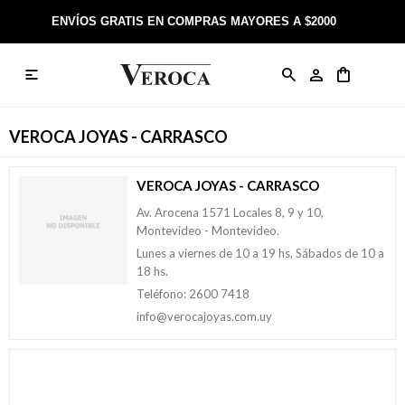
ENVÍOS GRATIS EN COMPRAS MAYORES A $2000

Anillos
Llaveros
Día de la Madre
Sobre Veroca Joyas
Como comprar on-line
Caravanas
Aniversario
Blog Veroca
Como pagar on-line
VEROCA JOYAS - CARRASCO
Cadenas
Cumpleaños
Nuestra tienda
Envíos y Devoluciones
VEROCA JOYAS - CARRASCO
Rosarios
Bautismo
Trabaja con nosotros
Términos y condiciones
Av. Arocena 1571 Locales 8, 9 y 10,
Montevideo - Montevideo.
Lunes a viernes de 10 a 19 hs, Sábados de 10 a
Colgantes
Boda
Contacto
18 hs.
Teléfono: 2600 7418
Pulseras
Comunión
info@verocajoyas.com.uy
Alianzas
Confirmación
Tobilleras
Cumpleaños de 15