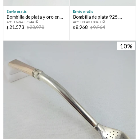
Envío gratis
Envío gratis
Bombilla de plata y oro en
Bombilla de plata 925.
F6244-F6244
F8040-F8040
dos tonos.
Modelo CRIOLLA con
21.573
23.970
8.968
9.964
$
$
$
$
aplique central de oro.
10