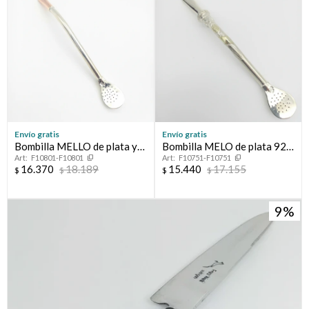
Envío gratis
Envío gratis
Bombilla MELLO de plata y
Bombilla MELO de plata 925
F10801-F10801
F10751-F10751
oro 18 ktes.
y oro 18 ktes.
16.370
18.189
15.440
17.155
$
$
$
$
9