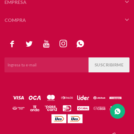
EMPRESA
COMPRA





SUSCRIBIRME