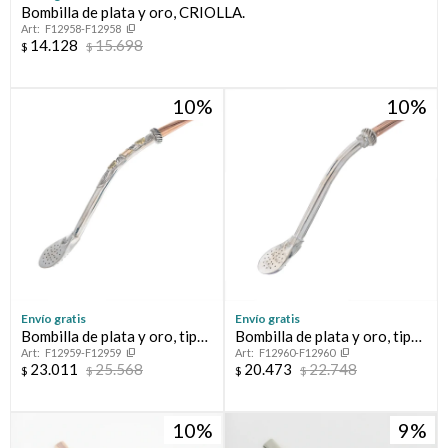
Bombilla de plata y oro, CRIOLLA.
F12958-F12958
Compromiso
14.128
15.698
$
$
Día del niño
10
10
Envío gratis
Envío gratis
Bombilla de plata y oro, tipo
Bombilla de plata y oro, tipo
F12959-F12959
F12960-F12960
MELO.
MELO.
23.011
25.568
20.473
22.748
$
$
$
$
10
9