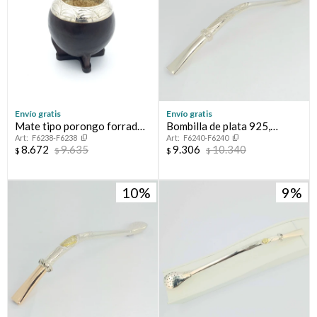
Envío gratis
Envío gratis
Mate tipo porongo forrado
Bombilla de plata 925,
F6238-F6238
F6240-F6240
en cuero con virola de plata.
modelo CRIOLLA.
8.672
9.635
9.306
10.340
$
$
$
$
10
9