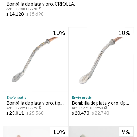
Bombilla de plata y oro, CRIOLLA.
F12958-F12958
Compromiso
14.128
15.698
$
$
Día del niño
10
10
Envío gratis
Envío gratis
Bombilla de plata y oro, tipo
Bombilla de plata y oro, tipo
F12959-F12959
F12960-F12960
MELO.
MELO.
23.011
25.568
20.473
22.748
$
$
$
$
10
9