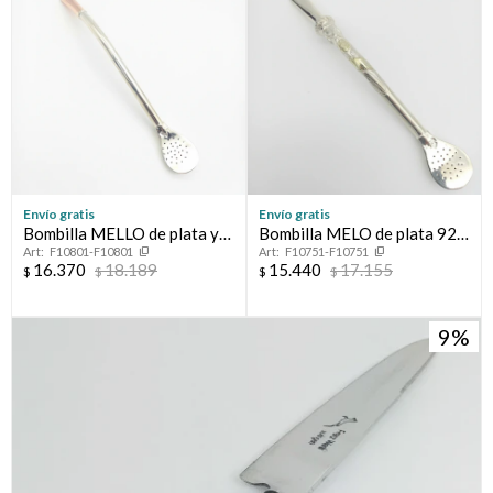
Envío gratis
Envío gratis
Bombilla MELLO de plata y
Bombilla MELO de plata 925
F10801-F10801
F10751-F10751
oro 18 ktes.
y oro 18 ktes.
16.370
18.189
15.440
17.155
$
$
$
$
9