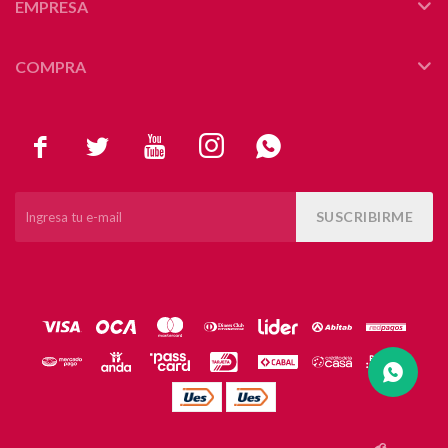
EMPRESA
COMPRA





SUSCRIBIRME