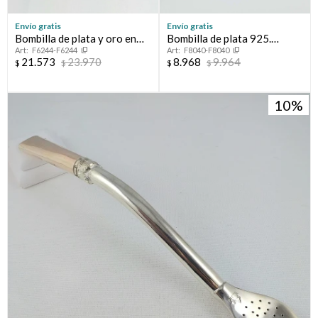
Envío gratis
Envío gratis
Bombilla de plata y oro en
Bombilla de plata 925.
F6244-F6244
F8040-F8040
dos tonos.
Modelo CRIOLLA con
21.573
23.970
8.968
9.964
$
$
$
$
aplique central de oro.
10