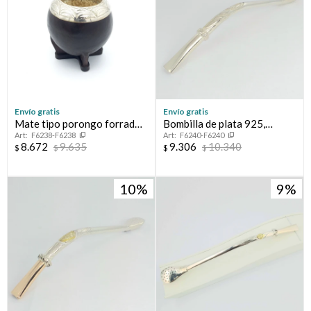
Envío gratis
Envío gratis
Mate tipo porongo forrado
Bombilla de plata 925,
F6238-F6238
F6240-F6240
en cuero con virola de plata.
modelo CRIOLLA.
8.672
9.635
9.306
10.340
$
$
$
$
10
9