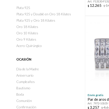
F13130-F13
12.265
1
$
$
Plata 925
Plata 925 y Doublé en Oro 18 Kilates
Plata 925 y Oro 18 Kilates
Oro 18 Kilates
Oro 10 Kilates
Oro 9 Kilates
Acero Quirúrgico
OCASIÓN
Día de la Madre
Aniversario
Cumpleaños
Bautismo
Boda
Envío gratis
Par de aros d
Comunión
7972-10105-
Confirmación
3.257
4.
$
$