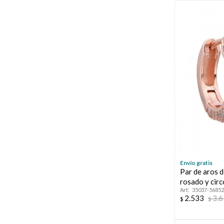
Envío gratis
Par de aros 
rosado y circ
35037-56852
2.533
3.
$
$