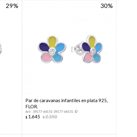
29
30
Par de caravanas infantiles en plata 925,
FLOR.
39177-64151-39177-64151
1.645
2.350
$
$