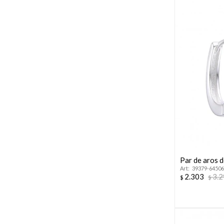
Par de aros d
39379-64506
2.303
3.
$
$