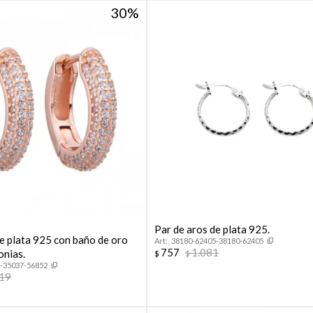
30
Par de aros de plata 925.
de plata 925 con baño de oro
38180-62405-38180-62405
757
1.081
onias.
$
$
-35037-56852
619