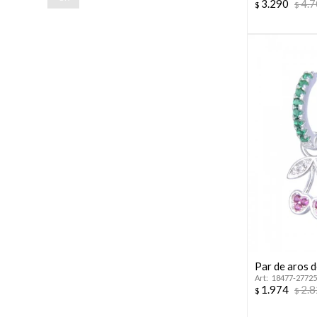
3.290
4.
$
$
Par de aros d
18477-27725
1.974
2.
$
$