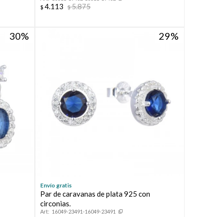
4.113
5.875
$
$
30
29
Envío gratis
n
Par de caravanas de plata 925 con
circonias.
16049-23491-16049-23491