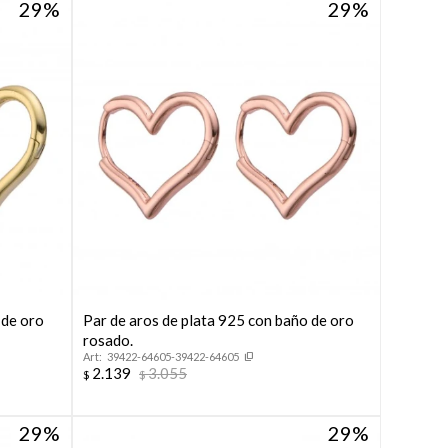
29
29
 de oro
Par de aros de plata 925 con baño de oro
rosado.
39422-64605-39422-64605
2.139
3.055
$
$
29
29