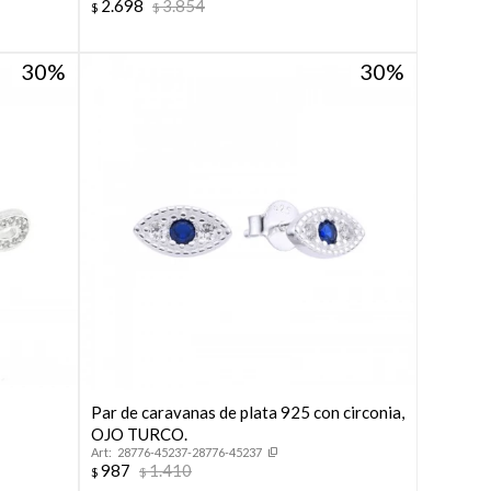
2.698
3.854
$
$
30
30
n
Par de caravanas de plata 925 con circonia,
OJO TURCO.
28776-45237-28776-45237
987
1.410
$
$