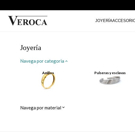
JOYERÍA
ACCESORI
Joyería
Navega por categoria
Anillos
Pulseras y esclavas
Navega por material