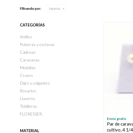
Filtrando por:
Joyería
CATEGORÍAS
Anillos
Pulseras y esclavas
Cadenas
Caravanas
Medallas
Cruces
Dijes y colgantes
Rosarios
Llaveros
Tobilleras
FLORESSER.
Envío gratis
Par de carava
cultivo, 4 1/
MATERIAL