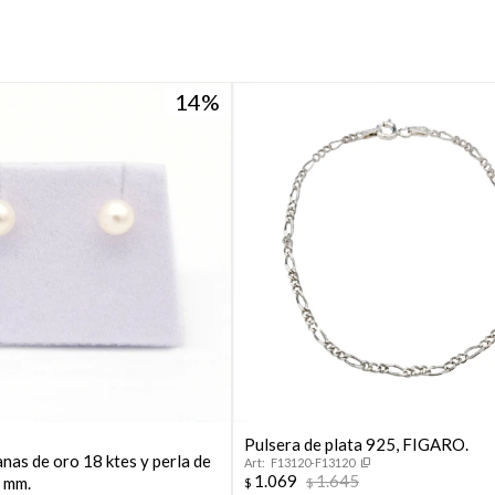
14
Pulsera de plata 925, FIGARO.
nas de oro 18 ktes y perla de
F13120-F13120
1.069
1.645
4 mm.
$
$