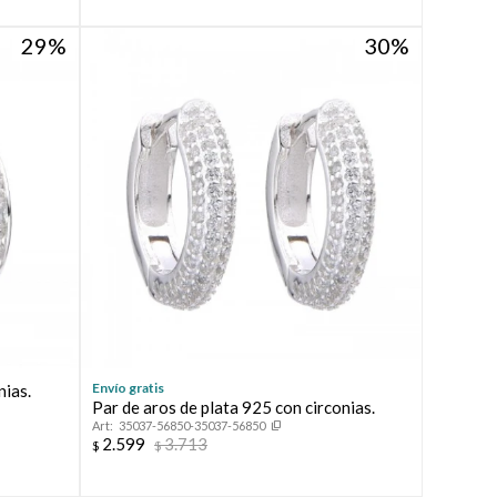
29
30
Envío gratis
nias.
Par de aros de plata 925 con circonias.
35037-56850-35037-56850
2.599
3.713
$
$