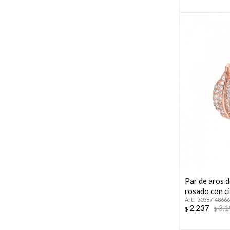
Par de aros 
rosado con c
30387-48666
2.237
3.
$
$