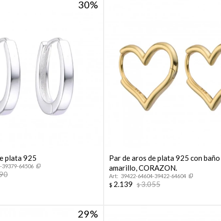
30
e plata 925
Par de aros de plata 925 con baño
-39379-64506
amarillo, CORAZON.
290
39422-64604-39422-64604
2.139
3.055
$
$
29