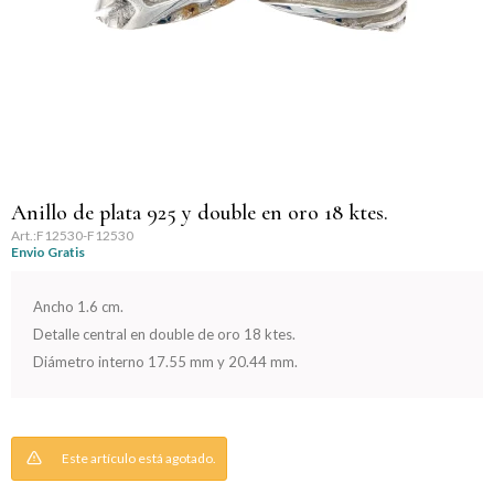
Llaveros
Día de la Mujer
Día de la Secretaria
Día del Abuelo
Día del Amigo
Anillo de plata 925 y double en oro 18 ktes.
F12530-F12530
Envio Gratis
Día del Maestro
Ancho 1.6 cm.
Día del Padre
Detalle central en double de oro 18 ktes.
Diámetro interno 17.55 mm y 20.44 mm.
Graduación
Nacimiento
Este artículo está agotado.
San Valentín