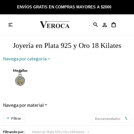
ENVÍOS GRATIS EN COMPRAS MAYORES A $2000

Anillos
Llaveros
Día de la Madre
Sobre Veroca Joyas
Como comprar on-line
Caravanas
Aniversario
Blog Veroca
Como pagar on-line
Joyería en Plata 925 y Oro 18 Kilates
Cadenas
Cumpleaños
Nuestra tienda
Envíos y Devoluciones
Navega por categoria
Rosarios
Bautismo
Trabaja con nosotros
Términos y condiciones
Medallas
Colgantes
Boda
Contacto
Pulseras
Comunión
Navega por material
Alianzas
Confirmación
Recomendados
Tobilleras
Cumpleaños de 15
Filtrando por:
Material:
Plata 925 y Oro 18 Kilates