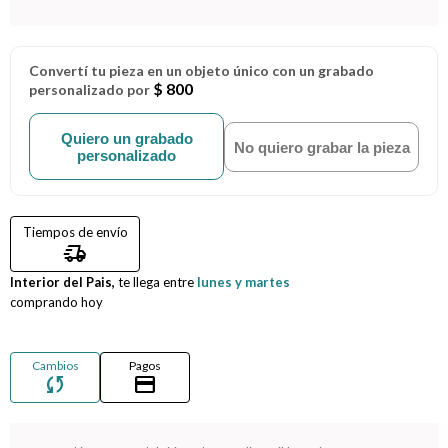
Compromiso
Convertí tu pieza en un objeto único con un grabado
Día del niño
$ 800
personalizado por
Quiero un grabado
No quiero grabar la pieza
personalizado
Tiempos de envío
delivery_truck_speed
Interior del Pais,
te llega entre
lunes y martes
comprando hoy
Cambios
Pagos
sync
credit_card
¡Sumate a la forma más ágil de comprar!