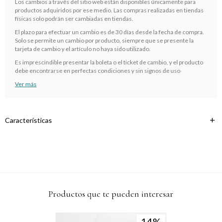
Los cambios a través del sitio web están disponibles únicamente para
Comprá en 3 cuotas sin recargo o hasta en 12
productos adquiridos por ese medio. Las compras realizadas en tiendas
cuotas * ¡Solo con tu cédula!
físicas solo podrán ser cambiadas en tiendas.
* sujeto aprobación crediticia.
El plazo para efectuar un cambio es de 30 días desde la fecha de compra.
Solo se permite un cambio por producto, siempre que se presente la
Verifica si estás calificado para comprar con Pago
Comprá ahora y Pagá
tarjeta de cambio y el artículo no haya sido utilizado.
Después:
Después, hasta en 12
Estás calificado para comprar usando Pago
Es imprescindible presentar la boleta o el ticket de cambio, y el producto
Cédula de identidad
cuotas y sin tocar tu
Después.
debe encontrarse en perfectas condiciones y sin signos de uso
Ups!
tarjeta de crédito
¡Algo salió mal!
Ver más
Parece que no tenes oferta, lamentamos el
¡Tenés hasta
para comprar en las cuotas que
Celular
inconveniente, por cualquier duda contactanos
Por favor intenta nuevamente mas tarde.
prefieras!
en
preguntas@pagodespues.com.uy
Elegí tus productos preferidos
Fecha de nacimiento
Características
Elegís Pago Después como metodo de pago
* sujeto a aprobación crediticia. El monto disponible puede
variar por comercio
Día
Mes
Año
Continuar
Productos que te pueden interesar
14
14