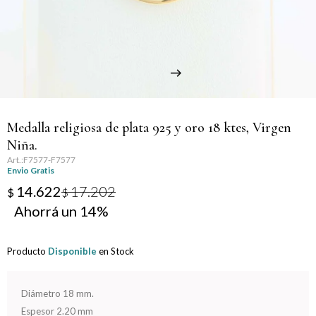
Llaveros
Día de la Mujer
Día de la Secretaria
Día del Abuelo
Medalla religiosa de plata 925 y oro 18 ktes, Virgen
Día del Amigo
Niña.
F7577-F7577
Día del Maestro
Envio Gratis
14.622
17.202
$
$
Día del Padre
14
Graduación
Producto
Disponible
en Stock
Nacimiento
Diámetro 18 mm.
San Valentín
Espesor 2.20 mm