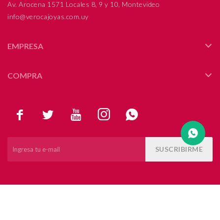
Av. Arocena 1571 Locales 8, 9 y 10, Montevideo
info@verocajoyas.com.uy
Compromiso
Día del niño
EMPRESA
COMPRA





SUSCRIBIRME