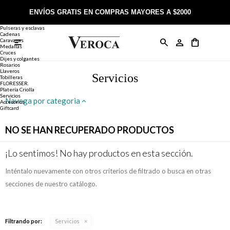
Joyería
Anillos
ENVÍOS GRATIS EN COMPRAS MAYORES A $2000
Anillos
Alianzas
Pulseras y esclavas
Cadenas
Caravanas

Anillos
Llaveros
Día de la Madre
Sobre Veroca Joyas
Como comprar on-line
Medallas
Cruces
Dijes y colgantes
Rosarios
Caravanas
Aniversario
Blog Veroca
Como pagar on-line
Llaveros
Servicios
Tobilleras
FLORESSER.
Platería Criolla
Cadenas
Cumpleaños
Nuestra tienda
Envíos y Devoluciones
Servicios
Navega por categoria
Accesorios
Giftcard
Rosarios
Bautismo
Trabaja con nosotros
Términos y condiciones
NO SE HAN RECUPERADO PRODUCTOS
Colgantes
Boda
Contacto
¡Lo sentimos! No hay productos en esta sección.
Inténtalo nuevamente con otros criterios de filtrado o busca en otras
Pulseras
Comunión
secciones de nuestro catálogo.
Alianzas
Confirmación
Filtrando por:
Servicios
Tobilleras
Cumpleaños de 15