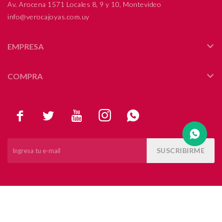
Av. Arocena 1571 Locales 8, 9 y 10, Montevideo
info@verocajoyas.com.uy
Compromiso
Día del niño
EMPRESA
COMPRA





SUSCRIBIRME