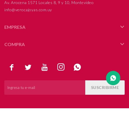
Av. Arocena 1571 Locales 8, 9 y 10, Montevideo
info@verocajoyas.com.uy
Compromiso
Día del niño
EMPRESA
COMPRA





SUSCRIBIRME