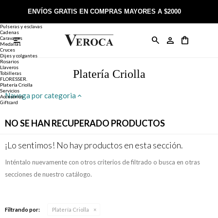
Joyería
Anillos
ENVÍOS GRATIS EN COMPRAS MAYORES A $2000
Anillos
Alianzas
Pulseras y esclavas
Cadenas
Caravanas

Anillos
Llaveros
Día de la Madre
Sobre Veroca Joyas
Como comprar on-line
Medallas
Cruces
Dijes y colgantes
Rosarios
Caravanas
Aniversario
Blog Veroca
Como pagar on-line
Llaveros
Platería Criolla
Tobilleras
FLORESSER.
Platería Criolla
Cadenas
Cumpleaños
Nuestra tienda
Envíos y Devoluciones
Servicios
Navega por categoria
Accesorios
Giftcard
Rosarios
Bautismo
Trabaja con nosotros
Términos y condiciones
NO SE HAN RECUPERADO PRODUCTOS
Colgantes
Boda
Contacto
¡Lo sentimos! No hay productos en esta sección.
Inténtalo nuevamente con otros criterios de filtrado o busca en otras
Pulseras
Comunión
secciones de nuestro catálogo.
Alianzas
Confirmación
Filtrando por:
Platería Criolla
Tobilleras
Cumpleaños de 15