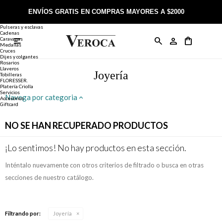
Joyería
Anillos
ENVÍOS GRATIS EN COMPRAS MAYORES A $2000
Anillos
Alianzas
Pulseras y esclavas
Cadenas
Caravanas

Anillos
Llaveros
Día de la Madre
Sobre Veroca Joyas
Como comprar on-line
Medallas
Cruces
Dijes y colgantes
Rosarios
Caravanas
Aniversario
Blog Veroca
Como pagar on-line
Llaveros
Joyería
Tobilleras
FLORESSER.
Platería Criolla
Cadenas
Cumpleaños
Nuestra tienda
Envíos y Devoluciones
Servicios
Navega por categoria
Accesorios
Giftcard
Rosarios
Bautismo
Trabaja con nosotros
Términos y condiciones
NO SE HAN RECUPERADO PRODUCTOS
Colgantes
Boda
Contacto
¡Lo sentimos! No hay productos en esta sección.
Inténtalo nuevamente con otros criterios de filtrado o busca en otras
Pulseras
Comunión
secciones de nuestro catálogo.
Alianzas
Confirmación
Filtrando por:
Joyería
Tobilleras
Cumpleaños de 15