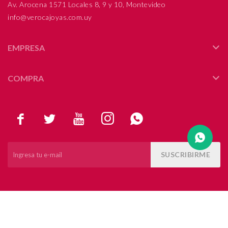
Av. Arocena 1571 Locales 8, 9 y 10, Montevideo
info@verocajoyas.com.uy
Compromiso
Día del niño
EMPRESA
COMPRA





SUSCRIBIRME