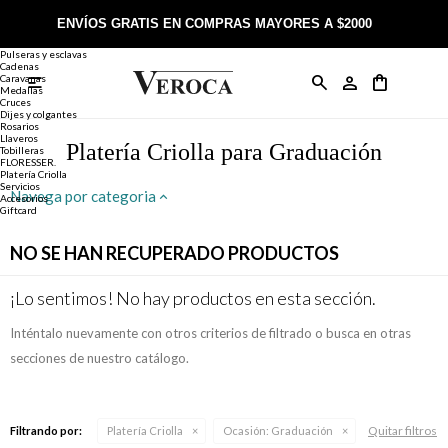
Joyería
Anillos
ENVÍOS GRATIS EN COMPRAS MAYORES A $2000
Anillos
Alianzas
Pulseras y esclavas
Cadenas
Caravanas

Anillos
Llaveros
Día de la Madre
Sobre Veroca Joyas
Como comprar on-line
Medallas
Cruces
Dijes y colgantes
Rosarios
Caravanas
Aniversario
Blog Veroca
Como pagar on-line
Llaveros
Platería Criolla para Graduación
Tobilleras
FLORESSER.
Platería Criolla
Cadenas
Cumpleaños
Nuestra tienda
Envíos y Devoluciones
Servicios
Navega por categoria
Accesorios
Giftcard
Rosarios
Bautismo
Trabaja con nosotros
Términos y condiciones
NO SE HAN RECUPERADO PRODUCTOS
Colgantes
Boda
Contacto
¡Lo sentimos! No hay productos en esta sección.
Inténtalo nuevamente con otros criterios de filtrado o busca en otras
Pulseras
Comunión
secciones de nuestro catálogo.
Alianzas
Confirmación
Quitar filtros
Filtrando por:
Platería Criolla
Ocasión:
Graduación
Tobilleras
Cumpleaños de 15