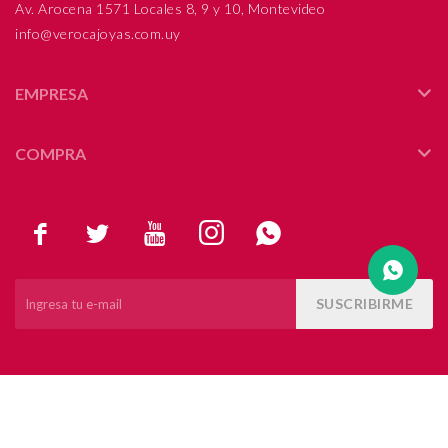
Av. Arocena 1571 Locales 8, 9 y 10, Montevideo
info@verocajoyas.com.uy
Compromiso
Día del niño
EMPRESA
COMPRA





SUSCRIBIRME