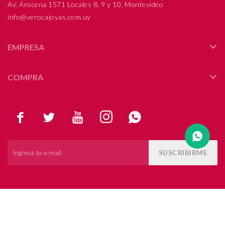
Av. Arocena 1571 Locales 8, 9 y 10, Montevideo
info@verocajoyas.com.uy
Compromiso
Día del niño
EMPRESA
COMPRA





SUSCRIBIRME