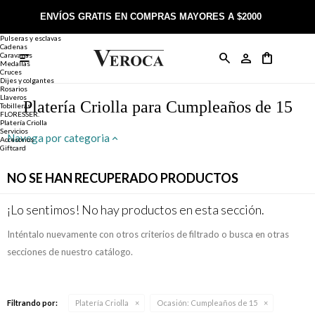
Joyería
Anillos
ENVÍOS GRATIS EN COMPRAS MAYORES A $2000
Anillos
Alianzas
Pulseras y esclavas
Cadenas
Caravanas

Anillos
Llaveros
Día de la Madre
Sobre Veroca Joyas
Como comprar on-line
Medallas
Cruces
Dijes y colgantes
Rosarios
Caravanas
Aniversario
Blog Veroca
Como pagar on-line
Llaveros
Platería Criolla para Cumpleaños de 15
Tobilleras
FLORESSER.
Platería Criolla
Cadenas
Cumpleaños
Nuestra tienda
Envíos y Devoluciones
Servicios
Navega por categoria
Accesorios
Giftcard
Rosarios
Bautismo
Trabaja con nosotros
Términos y condiciones
NO SE HAN RECUPERADO PRODUCTOS
Colgantes
Boda
Contacto
¡Lo sentimos! No hay productos en esta sección.
Inténtalo nuevamente con otros criterios de filtrado o busca en otras
Pulseras
Comunión
secciones de nuestro catálogo.
Alianzas
Confirmación
Filtrando por:
Platería Criolla
Ocasión:
Cumpleaños de 15
Tobilleras
Cumpleaños de 15