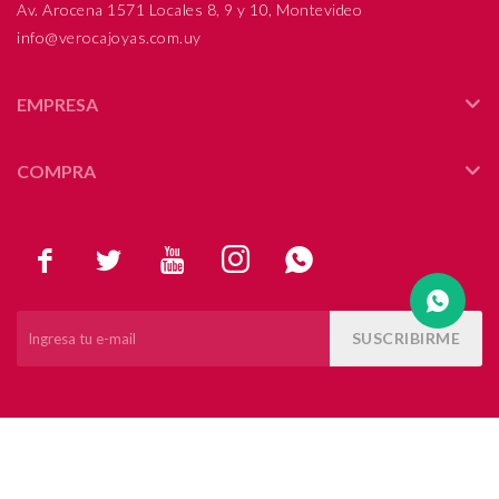
Av. Arocena 1571 Locales 8, 9 y 10, Montevideo
info@verocajoyas.com.uy
Compromiso
Día del niño
EMPRESA
COMPRA





SUSCRIBIRME