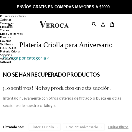
Joyería
Anillos
ENVÍOS GRATIS EN COMPRAS MAYORES A $2000
Anillos
Alianzas
Pulseras y esclavas
Cadenas
Caravanas

Anillos
Llaveros
Día de la Madre
Sobre Veroca Joyas
Como comprar on-line
Medallas
Cruces
Dijes y colgantes
Rosarios
Caravanas
Aniversario
Blog Veroca
Como pagar on-line
Llaveros
Platería Criolla para Aniversario
Tobilleras
FLORESSER.
Platería Criolla
Cadenas
Cumpleaños
Nuestra tienda
Envíos y Devoluciones
Servicios
Navega por categoria
Accesorios
Giftcard
Rosarios
Bautismo
Trabaja con nosotros
Términos y condiciones
NO SE HAN RECUPERADO PRODUCTOS
Colgantes
Boda
Contacto
¡Lo sentimos! No hay productos en esta sección.
Inténtalo nuevamente con otros criterios de filtrado o busca en otras
Pulseras
Comunión
secciones de nuestro catálogo.
Alianzas
Confirmación
Quitar filtros
Filtrando por:
Platería Criolla
Ocasión:
Aniversario
Tobilleras
Cumpleaños de 15