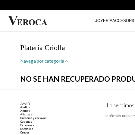
JOYERÍA
ACCESORI
Platería Criolla
Navega por categoria
NO SE HAN RECUPERADO PROD
Joyería
¡Lo sentimos
Anillos
Anillos
Alianzas
Inténtalo nuevam
Pulseras y esclavas
Cadenas
Caravanas
Medallas
Cruces