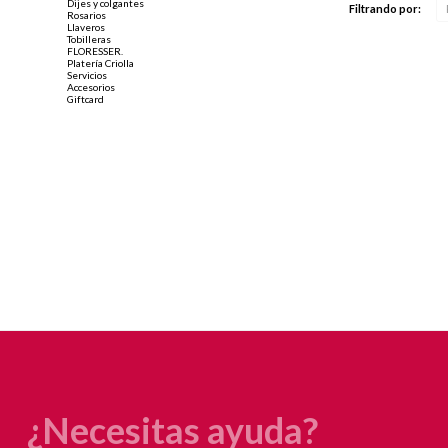
Dijes y colgantes
Filtrando por:
Rosarios
Llaveros
Tobilleras
FLORESSER.
Platería Criolla
Servicios
Accesorios
Giftcard
¿Necesitas ayuda?