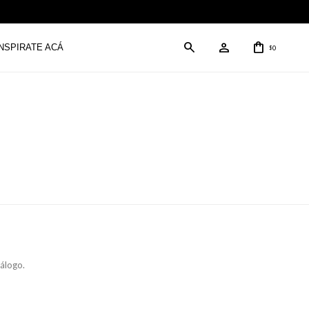
INSPIRATE ACÁ
0
$
tálogo.