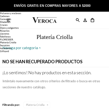
Joyería
Anillos
ENVÍOS GRATIS EN COMPRAS MAYORES A $2000
Anillos
Alianzas
Pulseras y esclavas
Cadenas
Caravanas

Anillos
Llaveros
Día de la Madre
Sobre Veroca Joyas
Como comprar on-line
Medallas
Cruces
Dijes y colgantes
Rosarios
Caravanas
Aniversario
Blog Veroca
Como pagar on-line
Llaveros
Platería Criolla
Tobilleras
FLORESSER.
Platería Criolla
Cadenas
Cumpleaños
Nuestra tienda
Envíos y Devoluciones
Servicios
Navega por categoria
Accesorios
Giftcard
Rosarios
Bautismo
Trabaja con nosotros
Términos y condiciones
NO SE HAN RECUPERADO PRODUCTOS
Colgantes
Boda
Contacto
¡Lo sentimos! No hay productos en esta sección.
Inténtalo nuevamente con otros criterios de filtrado o busca en otras
Pulseras
Comunión
secciones de nuestro catálogo.
Alianzas
Confirmación
Filtrando por:
Platería Criolla
Tobilleras
Cumpleaños de 15