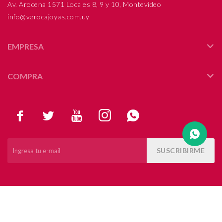
Av. Arocena 1571 Locales 8, 9 y 10, Montevideo
info@verocajoyas.com.uy
Compromiso
Día del niño
EMPRESA
COMPRA





SUSCRIBIRME