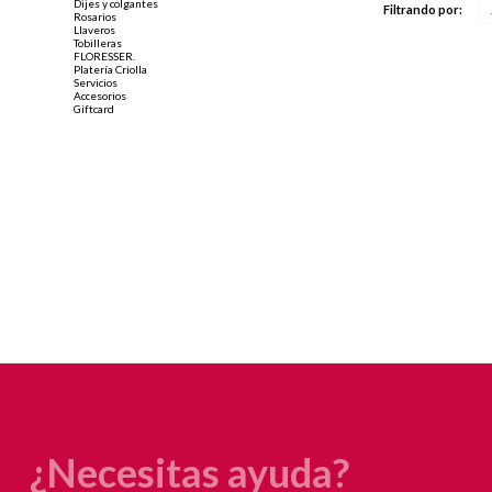
Dijes y colgantes
Filtrando por:
Rosarios
Llaveros
Tobilleras
FLORESSER.
Platería Criolla
Servicios
Accesorios
Giftcard
¿Necesitas ayuda?