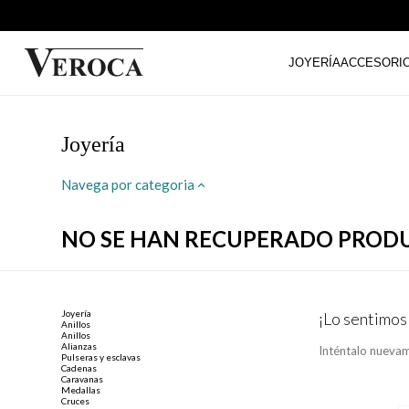
JOYERÍA
ACCESORI
Joyería
Navega por categoria
NO SE HAN RECUPERADO PROD
Joyería
¡Lo sentimos
Anillos
Anillos
Alianzas
Inténtalo nuevam
Pulseras y esclavas
Cadenas
Caravanas
Medallas
Cruces