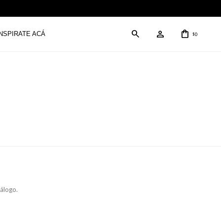
INSPIRATE ACÁ
0
$
tálogo.