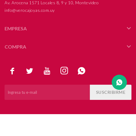
Av. Arocena 1571 Locales 8, 9 y 10, Montevideo
info@verocajoyas.com.uy
Compromiso
Día del niño
EMPRESA
COMPRA





SUSCRIBIRME