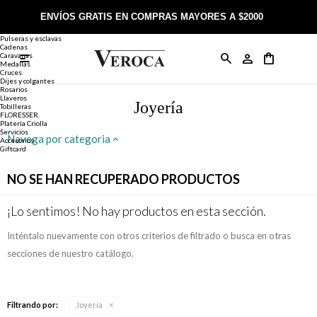
Joyería
Anillos
ENVÍOS GRATIS EN COMPRAS MAYORES A $2000
Anillos
Alianzas
Pulseras y esclavas
Cadenas
Caravanas

Anillos
Llaveros
Día de la Madre
Sobre Veroca Joyas
Como comprar on-line
Medallas
Cruces
Dijes y colgantes
Rosarios
Caravanas
Aniversario
Blog Veroca
Como pagar on-line
Llaveros
Joyería
Tobilleras
FLORESSER.
Platería Criolla
Cadenas
Cumpleaños
Nuestra tienda
Envíos y Devoluciones
Servicios
Navega por categoria
Accesorios
Giftcard
Rosarios
Bautismo
Trabaja con nosotros
Términos y condiciones
NO SE HAN RECUPERADO PRODUCTOS
Colgantes
Boda
Contacto
¡Lo sentimos! No hay productos en esta sección.
Inténtalo nuevamente con otros criterios de filtrado o busca en otras
Pulseras
Comunión
secciones de nuestro catálogo.
Alianzas
Confirmación
Filtrando por:
Joyería
Tobilleras
Cumpleaños de 15