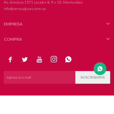
Av. Arocena 1571 Locales 8, 9 y 10, Montevideo
info@verocajoyas.com.uy
Compromiso
Día del niño
EMPRESA
COMPRA





SUSCRIBIRME