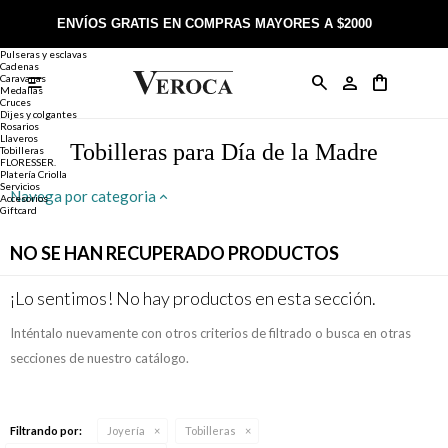
Joyería
Anillos
ENVÍOS GRATIS EN COMPRAS MAYORES A $2000
Anillos
Alianzas
Pulseras y esclavas
Cadenas
Caravanas

Anillos
Llaveros
Día de la Madre
Sobre Veroca Joyas
Como comprar on-line
Medallas
Cruces
Dijes y colgantes
Rosarios
Caravanas
Aniversario
Blog Veroca
Como pagar on-line
Llaveros
Tobilleras para Día de la Madre
Tobilleras
FLORESSER.
Platería Criolla
Cadenas
Cumpleaños
Nuestra tienda
Envíos y Devoluciones
Servicios
Navega por categoria
Accesorios
Giftcard
Rosarios
Bautismo
Trabaja con nosotros
Términos y condiciones
NO SE HAN RECUPERADO PRODUCTOS
Colgantes
Boda
Contacto
¡Lo sentimos! No hay productos en esta sección.
Inténtalo nuevamente con otros criterios de filtrado o busca en otras
Pulseras
Comunión
secciones de nuestro catálogo.
Alianzas
Confirmación
Filtrando por:
Joyería
Tobilleras
Tobilleras
Cumpleaños de 15