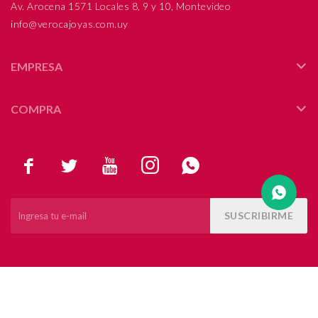
Av. Arocena 1571 Locales 8, 9 y 10, Montevideo
info@verocajoyas.com.uy
Compromiso
Día del niño
EMPRESA
COMPRA





SUSCRIBIRME