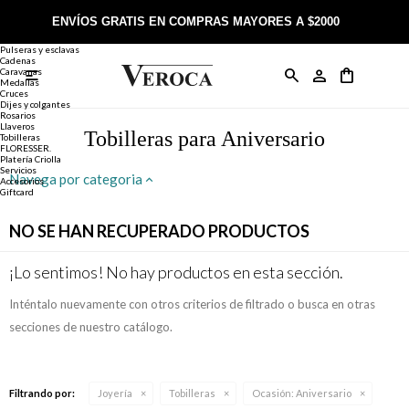
Joyería
Anillos
ENVÍOS GRATIS EN COMPRAS MAYORES A $2000
Anillos
Alianzas
Pulseras y esclavas
Cadenas
Caravanas

Anillos
Llaveros
Día de la Madre
Sobre Veroca Joyas
Como comprar on-line
Medallas
Cruces
Dijes y colgantes
Rosarios
Caravanas
Aniversario
Blog Veroca
Como pagar on-line
Llaveros
Tobilleras para Aniversario
Tobilleras
FLORESSER.
Platería Criolla
Cadenas
Cumpleaños
Nuestra tienda
Envíos y Devoluciones
Servicios
Navega por categoria
Accesorios
Giftcard
Rosarios
Bautismo
Trabaja con nosotros
Términos y condiciones
NO SE HAN RECUPERADO PRODUCTOS
Colgantes
Boda
Contacto
¡Lo sentimos! No hay productos en esta sección.
Inténtalo nuevamente con otros criterios de filtrado o busca en otras
Pulseras
Comunión
secciones de nuestro catálogo.
Alianzas
Confirmación
Filtrando por:
Joyería
Tobilleras
Ocasión:
Aniversario
Tobilleras
Cumpleaños de 15